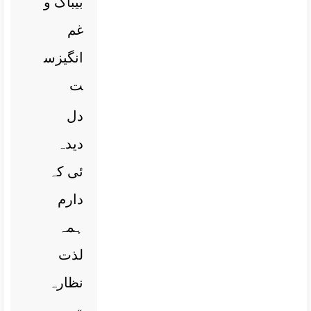
بیباک و
غم
انگیزس
ت
دل
دیدہ
ئی کہ
دارم
ہمہ
لذت
نظارہ