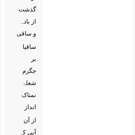
گذشت
از بادہ
و ساقی
ساقیا
بر
جگرم
شعلۂ
نمناک
انداز
از آن
آبی کہ