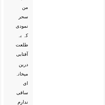
من
سحر
نمودی
کہ بہ
طلعت
آفتابی
درین
میخانہ
ای
ساقی
ندارم