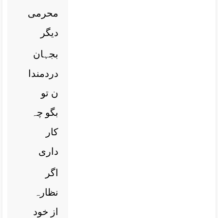
محرمی
دیگر
بجہان
دردمندا
ن تو
بگو چہ
کار
داری
اگر
نظارہ
از خود