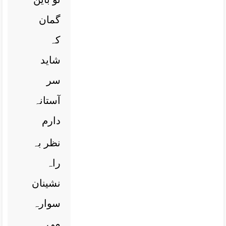
گمان
کہ
شاید
سر
آستانہ
دارم
نظر بہ
راہ
نشینان
سوارہ
می