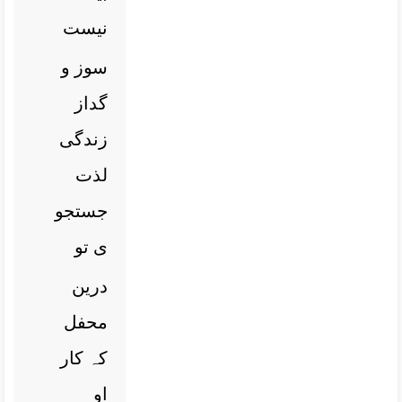
نیست
سوز و
گداز
زندگی
لذت
جستجو
ی تو
درین
محفل
کہ کار
او