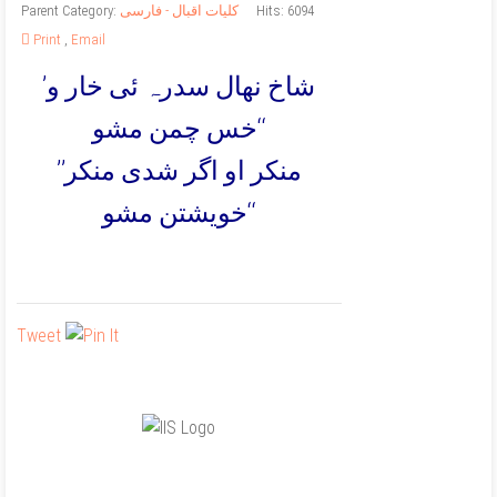
Hits: 6094
کلیات اقبال - فارسی
Parent Category:
Print
,
Email
’شاخ نھال سدرہ ئی خار و
خس چمن مشو‘‘
’’منکر او اگر شدی منکر
خویشتن مشو‘‘
Tweet