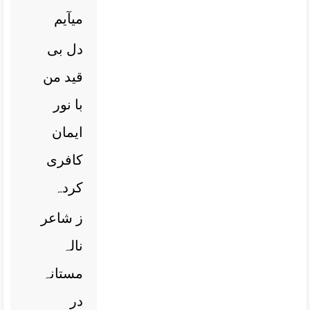
میآیم
دل بی
قید من
با نور
ایمان
کافری
کردہ
ز شاعر
نالہ
مستانہ
در