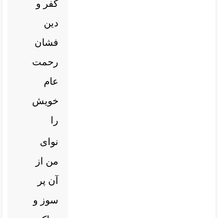
کفر و
دین
فشان
رحمت
عام
خویش
را
نوای
من از
آن پر
سوز و