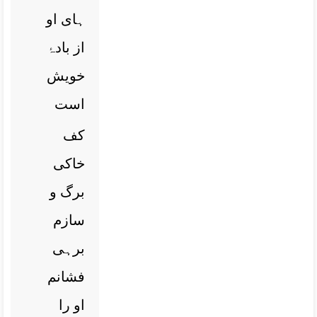
ہای او
از بادۂ
خویش
است
کف
خاکی
برگ و
سازم
برہی
فشانم
او را