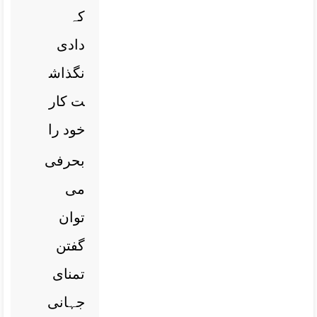
کہ
دادی
نگذاش
ت کار
خود را
بحرفی
می
توان
گفتن
تمنای
جہانی