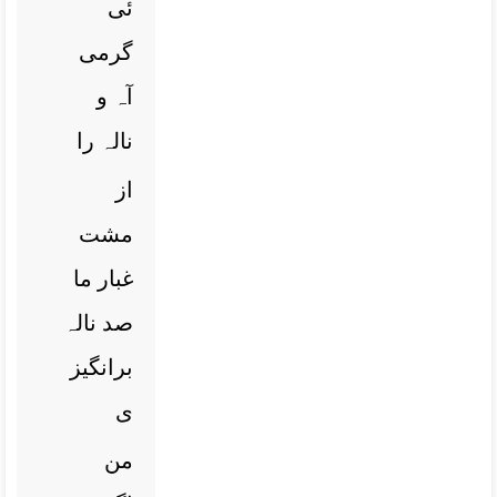
ئی
گرمی
آہ و
نالہ را
از
مشت
غبار ما
صد نالہ
برانگیز
ی
من