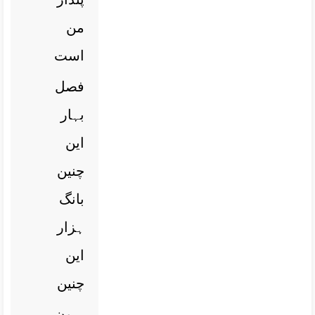
من
است
فصل
بہار
این
چنین
بانگ
ہزار
این
چنین
برون