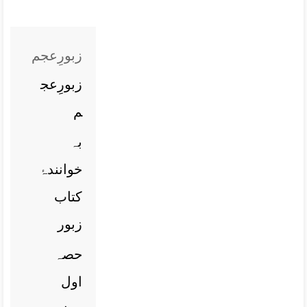
زبورِعجم
زبورِعج
م
بہ
خوانندۂ
کتاب
زبور
حصہ
اول