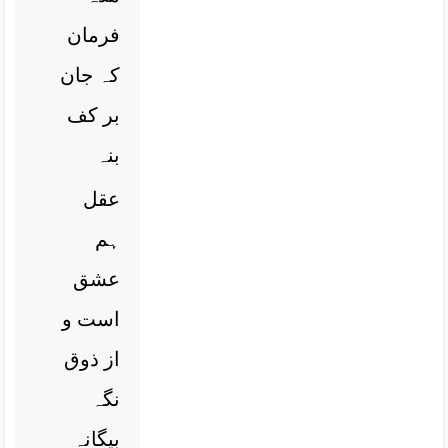
فرمان
کہ جان
بر کف
بنہ
عقل
ہم
عشق
است و
از ذوق
نگہ
بیگانہ