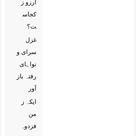
آرزو ز
کجاس
ت؟
غزل
سرای و
نواہای
رفتہ باز
آور
ایکہ ز
من
فزدوہ