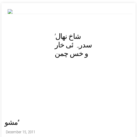
’شاخ نھال
سدرہ ئی خار
و خس چمن
Contact Us
HOME
IQBAL
IIS
POETICAL WORKS
PROSE WORKS
EDUCATION
MULTIMEDIA
EVENTS
JOIN US
ONLINE STORE
مشو‘‘
December 15, 2011