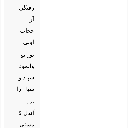
رفتگی
آرد
حجاب
اولی
نور تو
وانمود
سپید و
سیاہ را
بدہ
آندل کہ
مستی