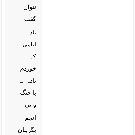
نتوان
گفت
یاد
ایامی
کہ
خوردم
بادہ ہا
با چنگ
و نی
انجم
بگریبان