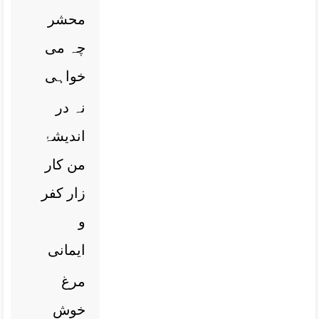
محشر
چہ می
خواہی
نہ در
اندیشۂ
من کار
زار کفر
و
ایمانی
مرغ
خوش