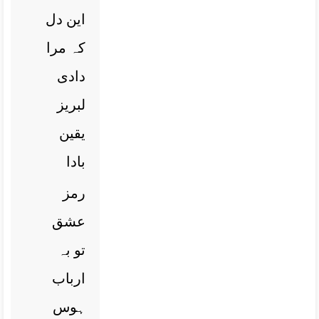
این دل
کہ مرا
دادی
لبریز
یقین
بادا
رمز
عشق
تو بہ
ارباب
ہوس