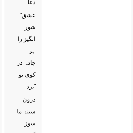
دعا
’’عشق
شور
انگیز را
ہر
جادہ در
کوی تو
برد‘‘
درون
سینۂ ما
سوز