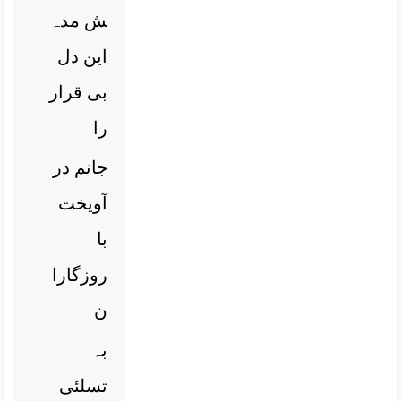
ش مدہ
این دل
بی قرار
را
جانم در
آویخت
با
روزگارا
ن
بہ
تسلئی