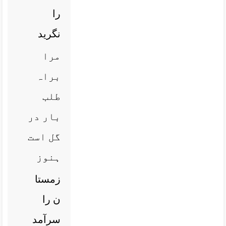
را
نگرید
مرا
براہ
طلب
بار در
گل است
ہنوز
زمستا
ن را
سرآمد