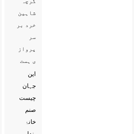
گرچہ
شاہین
خرد بر
سر
پرواز
ی ہست
این
جہان
چیست
صنم
خانۂ
پندار