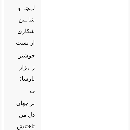
لہجہ و
شاہین
شکاری
از تست
خوشتر
ز ہزار
پارسائ
ی
بر جھان
دل من
تاختنش