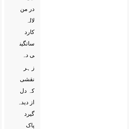
در من
لالہ
کارد
ساتگین
ی دہ
ز ہر
نقشی
کہ دل
از دیدہ
گیرد
پاک