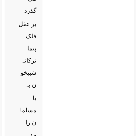
گذرد
بر عقل
فلک
پیما
ترکانہ
شبیخو
ن بہ
یا
مسلما
ن را
مدہ