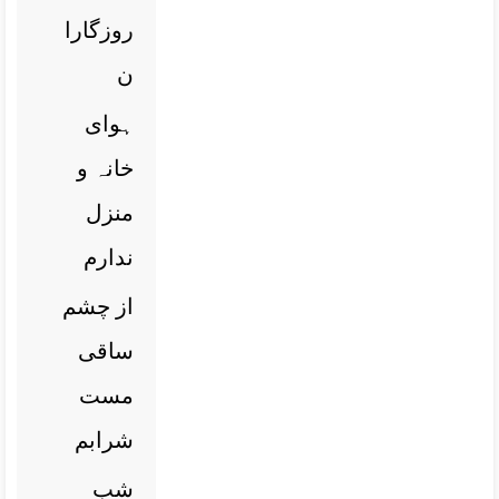
روزگارا
ن
ہوای
خانہ و
منزل
ندارم
از چشم
ساقی
مست
شرابم
شب