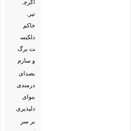
اگرچہ
تیرہ
خاکم
دلکیس
ت برگ
و سازم
بصدای
درمندی
بنوای
دلپذیری
بر سر