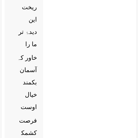
ریخت
این
دیدۂ تر
ما را
خاور کہ
آسمان
بکمند
خیال
اوست
فرصت
کشمک