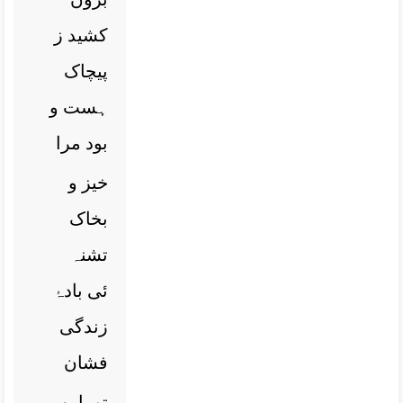
کشید ز
پیچاک
ہست و
بود مرا
خیز و
بخاک
تشنہ
ئی بادۂ
زندگی
فشان
تو باین