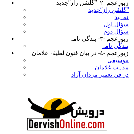
زبورِعجم -٢- ‘‘گلشن راز‘‘جدید
گلشن راز‘‘جدید‘‘
تمہید
سؤال اول
سؤال دوم
زبورِعجم -٣- بندگی نامہ
بندگی نامہ
زبورِعجم -٤- در بیان فنون لطیفۂ غلامان
موسیقی
مذہب غلامان
در فن تعمیر مردان آزاد