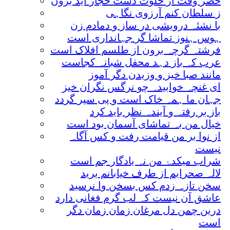
خضر وقت از خلوت دشت حجاز آید برون
ز سلطان کنم آرزوی نگاہی
با نشئہ درویشی در ساز و دمادم زن
ہوس ہنوز تماشا گر جہانداری است
فرشتہ گرچہ برون از طلسم افلاک است
عرب کہ باز دہد محفل شبانہ کجاست
مانند صبا خیز و وزیدن دگر آموز
ای غنچہ خوابیدہ چو نرگس نگران خیز
جہان ما ہمہ خاک است و پی سپر گردد
باز بر رفتہ و آیندہ نظر باید کرد
خیال من بہ تماشای آسمان بود است
از نوا بر من قیامت رفت و کس آگاہ
نیست
شراب میکدۂ من نہ یادگار جم است
لالہ صحرایم از طرف خیابانم برید
سخن تازہ زدم کس بسخن وا نرسید
عاشق آن نیست کہ لب گرم فغانی دارد
درین چمن دل مرغان زمان زمان دگر
است