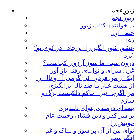
زبورِعجم
زبورِعجم
بہ خوانندۂ کتاب زبور
حصہ اول
دعا
’’عشق شور انگیز را ہر جادہ در کوی تو
برد‘‘
درون سینۂ ما سوز آرزو ز کجاست؟
غزل سرای و نواہای رفتہ باز آور
ایکہ ز من فزدوہ ئی گرمی آہ و نالہ را
از مشت غبار ما صد نالہ برانگیزی
من اگرچہ تیرہ خاکم دلکیست برگ و
سازم
بصدای درمندی بنوای دلپذیری
بر سر کفر و دین فشان رحمت عام
خویش را
نوای من از آن پر سوز و بیباک و غم
انگیزست