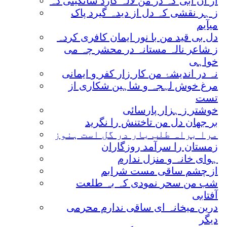
از آن آبی کہ در من لالہ کارد ساتگینی دہ
ز ہر نقشی کہ دل از دیدہ گیرد پاک
میآیم
دل بی قید من با نور ایمان کافری کردہ
ز شاعر نالہ مستانہ در محشر چہ می
خواہی
نہ در اندیشۂ من کار زار کفر و ایمانی
مرغ خوش لہجہ و شاہین شکاری از
تست
خوشتر ز ہزار پارسائی
بر جھان دل من تاختنش را نگرید
مرا براہ طلب بار در گل است ہنوز
زمستان را سرآمد روزگاران
ہوای خانہ و منزل ندارم
از چشم ساقی مست شرابم
شب من سحر نمودی کہ بہ طلعت
آفتابی
درین میخانہ ای ساقی ندارم محرمی
دیگر