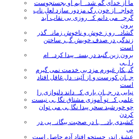
ما از خدای گم شدہ ایم او بجستجوست
خواجہ از خون رگ مزدور سازد لعل ناب
گرچہ می دانم کہ روزی بی نقاب آید
برون
گشادہ رو ز خوش و ناخوش زمانہ گذر
زندگی در صدف خویش گہر ساختن
است
برون زین گنبد در بستہ پیدا کردہ ام
راہی
گنہکار غیورم مزد بی خدمت نمی گیرم
جہان کورست و از آئینۂ دل غافل افتاد
است
نیابی در جہان یاری کہ داند دلنوازی را
علمی کہ تو آموزی مشتاق نگاہی نیست
چو خورشید سحر پیدا نگاہی می توان
کردن
کشیدی بادہ ہا در صحبت بیگانہ پی در
پی
عشق اندر جستجو افتاد آدم حاصل است