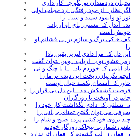
بجہان دردمندان تو بگو چہ کار داری
اگر نظارہ از خود رفتگی آرد حجاب اولی
نور تو وانمود سپید و سیاہ را
بدہ آندل کہ مستی ہای او از بادۂ
خویش است
کف خاکی برگ و سازم برہی فشانم او
را
این دل کہ مرا دادی لبریز یقین بادا
رمز عشق تو بہ ارباب ہوس نتوان گفت
یاد ایامی کہ خوردم بادہ ہا با چنگ و نی
انجم بگریبان ریخت این دیدۂ تر ما را
خاور کہ آسمان بکمند خیال اوست
فرصت کشمکش مدہ این دل بی قرار را
جانم در آویخت با روزگاران
بہ تسلئی کہ دادی نگذاشت کار خود را
بحرفی می توان گفتن تمنای جہانی را
چند بروی خودکشی پردۂ صبح و شام را
نفس شمار بہ پیچاک روزگار خودیم
بہ فغان نہ لب گشودم کہ فغان اثر ندارد