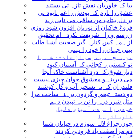
بیا کہ خاوریان نقش تازہ ئی بستند
عشق را نازم کہ بودش را غم نابود نی
بر دل بیتاب من ساقی می نابی زند
فروغ خاکیان از نوریان افزون شود روزی
ز رسم و راہ شریعت نکردہ ام تحقیق
از ہمہ کس کنارہ گیر صحبت آشنا طلب
بینی جہان را خود را نبینی
من ہیچ نمی ترسم از حادثۂ شب ہا
تو کیستی ز کجائی کہ آسمان کبود
دیار شوق کہ درد آشناست خاک آنجا
می دیرینہ و معشوق جوان چیزی نیست
قلندران کہ بہ تسخیر آب و گل کوشند
دو دستہ تیغم و گردون برہنہ ساخت مرا
مثل شرر ذرہ را تن بہ تپیدن دہم
خودی را مردم آمیزی دلیل
نارسائی ہا
چون چراغ لالہ سوزم در خیابان شما
دم مرا صفت باد فرودین کردند