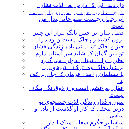
دل دیدہ ئی کہ دارم ہمہ لذت نظارہ
گرچہ شاہین خرد بر سر پروازی ہست
این جہان چیست صنم خانۂ پندار من
است
فصل بہار این چنین بانگ ہزار این چنین
برون کشید ز پیچاک ہست و بود مرا
خیز و بخاک تشنہ ئی بادۂ زندگی فشان
تو باین گمان کہ شاید سر آستانہ دارم
نظر بہ راہ نشینان سوارہ می گذرد
بر عقل فلک پیما ترکانہ شبیخون بہ
یا مسلمان را مدہ فرمان کہ جان بر کف
بنہ
عقل ہم عشق است و از ذوق نگہ بیگانہ
نیست
سوز و گداز زندگی لذت جستجوی تو
درین محفل کہ کار او گذشت از بادہ و
ساقی
ساقیا بر جگرم شعلۂ نمناک انداز