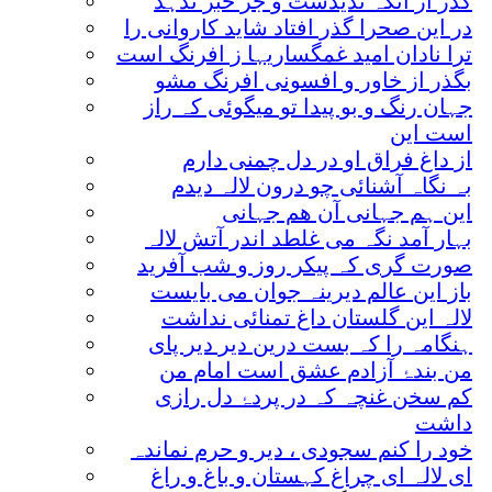
گذر از آنکہ ندیدست و جز خبر ندہد
در این صحرا گذر افتاد شاید کاروانی را
ترا نادان امید غمگساریہا ز افرنگ است
بگذر از خاور و افسونی افرنگ مشو
جہان رنگ و بو پیدا تو میگوئی کہ راز
است این
از داغ فراق او در دل چمنی دارم
بہ نگاہ آشنائی چو درون لالہ دیدم
این ہم جہانی آن ھم جہانی
بہار آمد نگہ می غلطد اندر آتش لالہ
صورت گری کہ پیکر روز و شب آفرید
باز این عالم دیرینہ جوان می بایست
لالہ این گلستان داغ تمنائی نداشت
ہنگامہ را کہ بست درین دیر دیر پای
من بندۂ آزادم عشق است امام من
کم سخن غنچہ کہ در پردۂ دل رازی
داشت
خود را کنم سجودی ، دیر و حرم نماندہ
ای لالہ ای چراغ کہستان و باغ و راغ