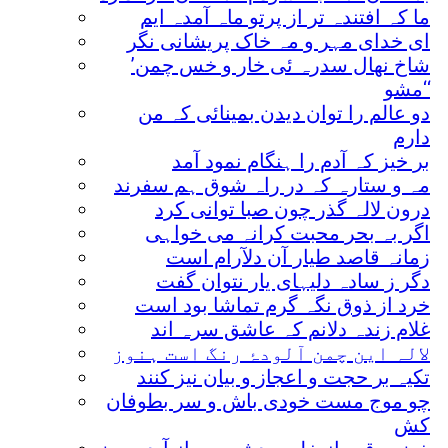
ما کہ افتندہ تر از پرتو ماہ آمدہ ایم
ای خدای مہر و مہ خاک پریشانی نگر
’شاخ نھال سدرہ ئی خار و خس چمن
مشو‘‘
دو عالم را توان دیدن بمینائی کہ من
دارم
بر خیز کہ آدم را ہنگام نمود آمد
مہ و ستارہ کہ در راہ شوق ہم سفرند
درون لالہ گذر چون صبا توانی کرد
اگر بہ بحر محبت کرانہ می خواہی
زمانہ قاصد طیار آن دلآرام است
دگر ز سادہ دلیہای یار نتوان گفت
خرد از ذوق نگہ گرم تماشا بود است
غلام زندہ دلانم کہ عاشق سرہ اند
لالہ این چمن آلودۂ رنگ است ہنوز
تکیہ بر حجت و اعجاز و بیان نیز کنند
چو موج مست خودی باش و سر بطوفان
کش