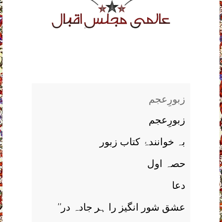
زبورِعجم
زبورِعجم
بہ خوانندۂ کتاب زبور
حصہ اول
دعا
’’عشق شور انگیز را ہر جادہ در