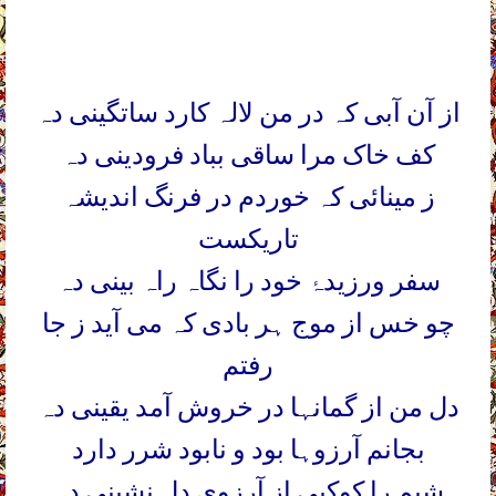
از آن آبی کہ در من لالہ کارد ساتگینی دہ
کف خاک مرا ساقی بباد فرودینی دہ
ز مینائی کہ خوردم در فرنگ اندیشہ
تاریکست
سفر ورزیدہ
خود را نگاہ راہ بینی دہ
چو خس از موج ہر بادی کہ می آید ز جا
رفتم
دل من از گمانہا در خروش آمد یقینی دہ
بجانم آرزوہا بود و نابود شرر دارد
شبم را کوکبی از آرزوی دل نشینی دہ