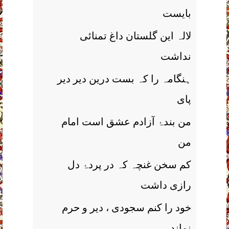
بایست
لالہ این گلستان داغ تمنائی
نداشت
ہنگامہ را کہ بست درین دیر دیر
پای
من بندۂ آزادم عشق است امام
من
کم سخن غنچہ کہ در پردۂ دل
رازی داشت
خود را کنم سجودی ، دیر و حرم
نماندہ