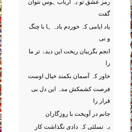
رمز عشق تو بہ ارباب ہوس نتوان
گفت
یاد ایامی کہ خوردم بادہ ہا با چنگ
و نی
انجم بگریبان ریخت این دیدۂ تر ما
را
خاور کہ آسمان بکمند خیال اوست
فرصت کشمکش مدہ این دل بی
قرار را
جانم در آویخت با روزگاران
بہ تسلئی کہ دادی نگذاشت کار