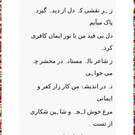
ز ہر نقشی کہ دل از دیدہ گیرد
پاک میآیم
دل بی قید من با نور ایمان کافری
کردہ
ز شاعر نالہ مستانہ در محشر چہ
می خواہی
نہ در اندیشۂ من کار زار کفر و
ایمانی
مرغ خوش لہجہ و شاہین شکاری
از تست