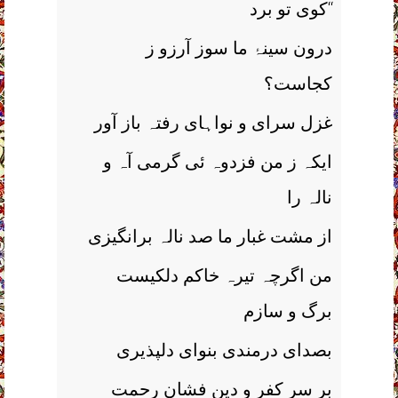
کوی تو برد‘‘
درون سینۂ ما سوز آرزو ز
کجاست؟
غزل سرای و نواہای رفتہ باز آور
ایکہ ز من فزدوہ ئی گرمی آہ و
نالہ را
از مشت غبار ما صد نالہ برانگیزی
من اگرچہ تیرہ خاکم دلکیست
برگ و سازم
بصدای درمندی بنوای دلپذیری
بر سر کفر و دین فشان رحمت