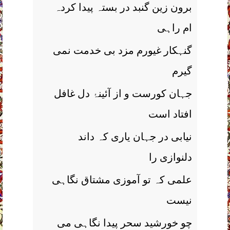
برون زین گنبد در بستہ پیدا کردہ
ام راہی
گنہکار غیورم مزد بی خدمت نمی
گیرم
جہان کورست و از آئینۂ دل غافل
افتاد است
نیابی در جہان یاری کہ داند
دلنوازی را
علمی کہ تو آموزی مشتاق نگاہی
نیست
چو خورشید سحر پیدا نگاہی می