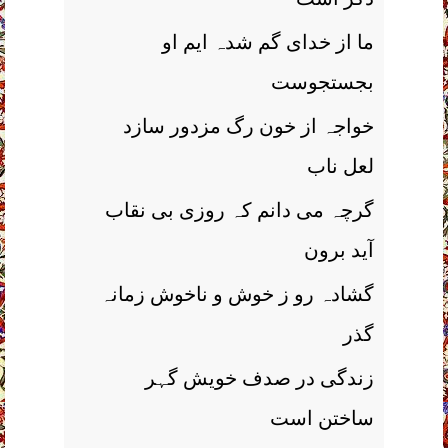
ما از خدای گم شدہ ایم او
بجستجوست
خواجہ از خون رگ مزدور سازد
لعل ناب
گرچہ می دانم کہ روزی بی نقاب
آید برون
گشادہ رو ز خوش و ناخوش زمانہ
گذر
زندگی در صدف خویش گہر
ساختن است