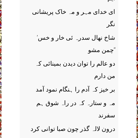
ای خدای مہر و مہ خاک پریشانی
نگر
’شاخ نھال سدرہ ئی خار و خس
چمن مشو‘‘
دو عالم را توان دیدن بمینائی کہ
من دارم
بر خیز کہ آدم را ہنگام نمود آمد
مہ و ستارہ کہ در راہ شوق ہم
سفرند
درون لالہ گذر چون صبا توانی کرد