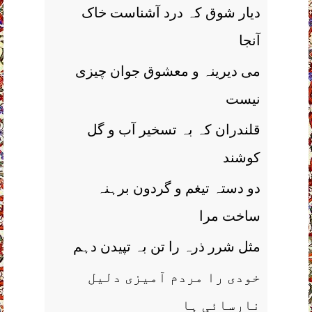
دیار شوق کہ درد آشناست خاک
آنجا
می دیرینہ و معشوق جوان چیزی
نیست
قلندران کہ بہ تسخیر آب و گل
کوشند
دو دستہ تیغم و گردون برہنہ
ساخت مرا
مثل شرر ذرہ را تن بہ تپیدن دہم
خودی را مردم آمیزی دلیل
نارسائی ہا