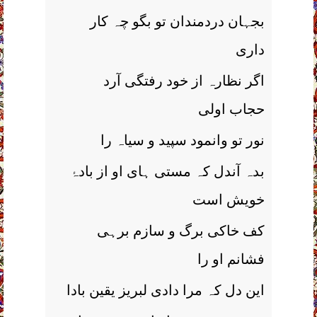
بجہان دردمندان تو بگو چہ کار
داری
اگر نظارہ از خود رفتگی آرد
حجاب اولی
نور تو وانمود سپید و سیاہ را
بدہ آندل کہ مستی ہای او از بادۂ
خویش است
کف خاکی برگ و سازم برہی
فشانم او را
این دل کہ مرا دادی لبریز یقین بادا