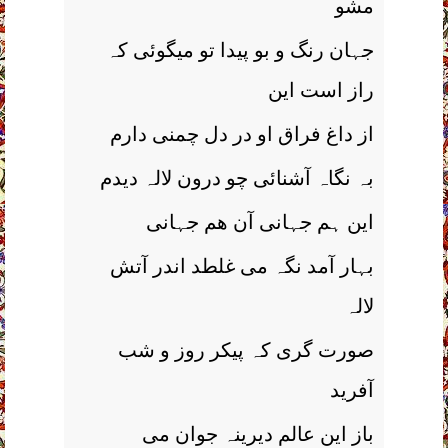
مشو
جہان رنگ و بو پیدا تو میگوئی کہ
راز است این
از داغ فراق او در دل چمنی دارم
بہ نگاہ آشنائی چو درون لالہ دیدم
این ہم جہانی آن ھم جہانی
بہار آمد نگہ می غلطد اندر آتش
لالہ
صورت گری کہ پیکر روز و شب
آفرید
باز این عالم دیرینہ جوان می