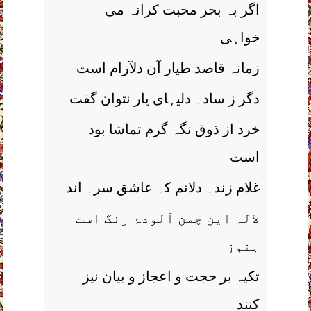
اگر بہ بحر محبت کرانہ می
خواہی
زمانہ قاصد طیار آن دلآرام است
دگر ز سادہ دلیہای یار نتوان گفت
خرد از ذوق نگہ گرم تماشا بود
است
غلام زندہ دلانم کہ عاشق سرہ اند
لالہ این چمن آلودۂ رنگ است
ہنوز
تکیہ بر حجت و اعجاز و بیان نیز
کنند