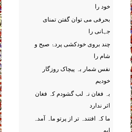
خود را
بحرفی می توان گفتن تمنای
جہانی را
چند بروی خودکشی پردۂ صبح و
شام را
نفس شمار بہ پیچاک روزگار
خودیم
بہ فغان نہ لب گشودم کہ فغان
اثر ندارد
ما کہ افتندہ تر از پرتو ماہ آمدہ
ایم