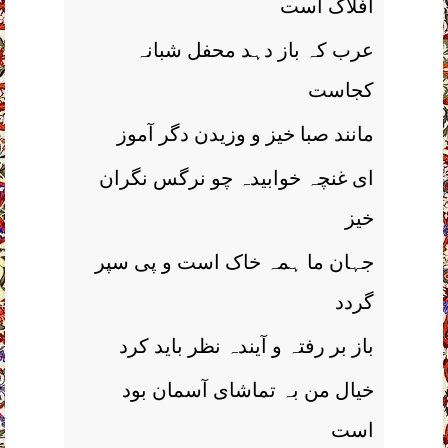
افلاک است
عرب کہ باز دہد محفل شبانہ
کجاست
مانند صبا خیز و وزیدن دگر آموز
ای غنچہ خوابیدہ چو نرگس نگران
خیز
جہان ما ہمہ خاک است و پی سپر
گردد
باز بر رفتہ و آیندہ نظر باید کرد
خیال من بہ تماشای آسمان بود
است