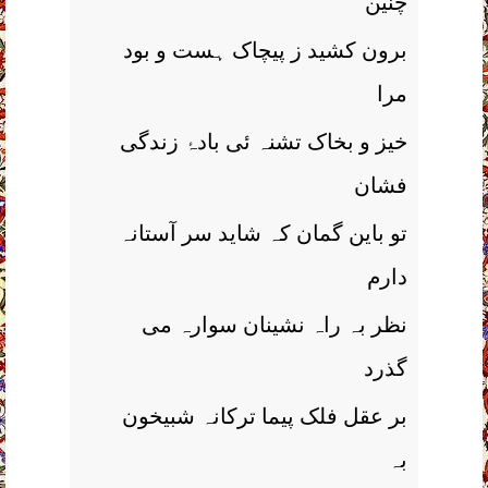
چنین
برون کشید ز پیچاک ہست و بود
مرا
خیز و بخاک تشنہ ئی بادۂ زندگی
فشان
تو باین گمان کہ شاید سر آستانہ
دارم
نظر بہ راہ نشینان سوارہ می
گذرد
بر عقل فلک پیما ترکانہ شبیخون
بہ