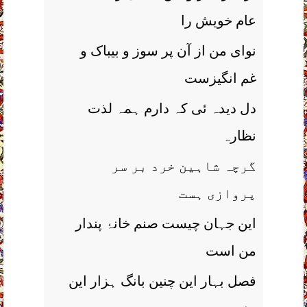
عام خویش را
نوای من از آن پر سوز و بیباک و
غم انگیزست
دل دیدہ ئی کہ دارم ہمہ لذت
نظارہ
گرچہ شاہین خرد بر سر
پروازی ہست
این جہان چیست صنم خانۂ پندار
من است
فصل بہار این چنین بانگ ہزار این