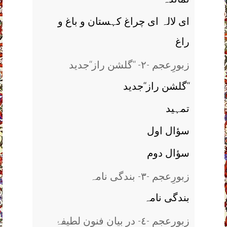
ای لالہ ای چراغ کہستان و باغ و
راغ
زبورِعجم -٢- ‘‘گلشن راز‘‘جدید
گلشن راز‘‘جدید‘‘
تمہید
سؤال اول
سؤال دوم
زبورِعجم -٣- بندگی نامہ
بندگی نامہ
زبورِعجم -٤- در بیان فنون لطیفۂ