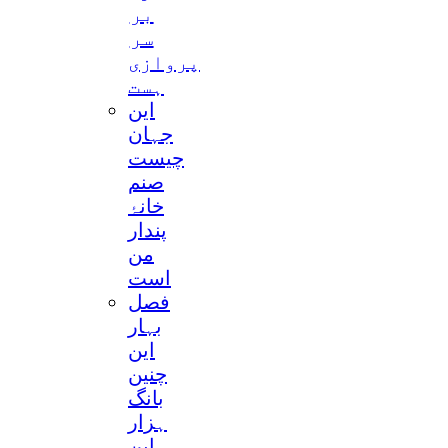
بر
سر
پروازی
ہست
این
جہان
چیست
صنم
خانۂ
پندار
من
است
فصل
بہار
این
چنین
بانگ
ہزار
این