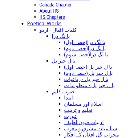
Canada Chapter
About IIS
IIS Chapters
Poetical Works
کلیات اقبال - اردو
با نگ درا
(با نگ درا(حصہ اول
(با نگ درا(حصہ دوم
(با نگ درا(حصہ سوم
با ل جبر یل
(با ل جبر یل (حصہ اول
(با ل جبر یل (حصہ دوم
با ل جبر یل - رباعيات
با ل جبر یل - منظو ما ت
ضرب کلیم
ابتدا
اسلام اور مسلمان
تعلیم و تربیت
عورت
ادبیات فنون لطیفہ
سیاسیات مشرق و مغرب
محراب گل افغان کے افکار