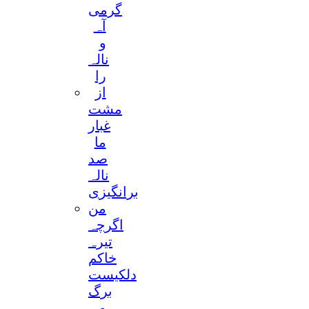
گرمی
آہ
و
نالہ
را
از
مشت
غبار
ما
صد
نالہ
برانگیزی
من
اگرچہ
تیرہ
خاکم
دلکیست
برگ
و