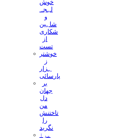
خوش
لہجہ
و
شاہین
شکاری
از
تست
خوشتر
ز
ہزار
پارسائی
بر
جھان
دل
من
تاختنش
را
نگرید
مرا