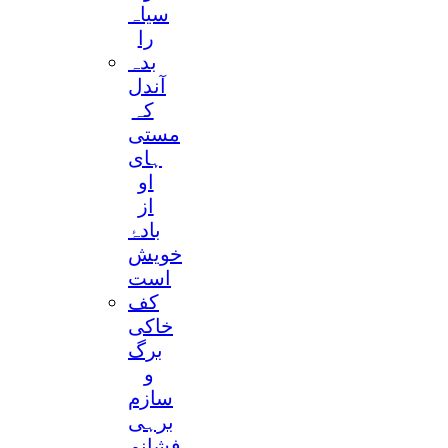
سیاہ
را
بدہ
آندل
کہ
مستی
ہای
او
از
بادۂ
خویش
است
کف
خاکی
برگ
و
سازم
برہی
فشانم