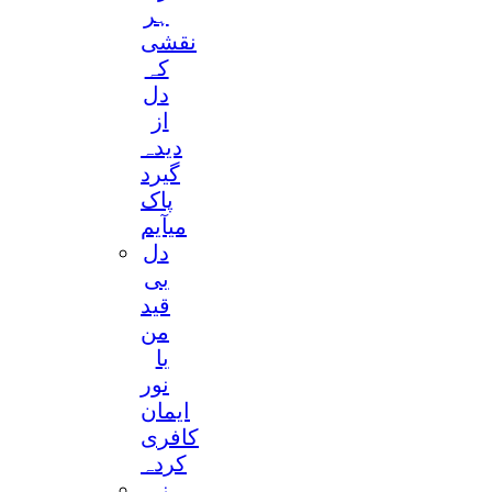
ہر
نقشی
کہ
دل
از
دیدہ
گیرد
پاک
میآیم
دل
بی
قید
من
با
نور
ایمان
کافری
کردہ
ز