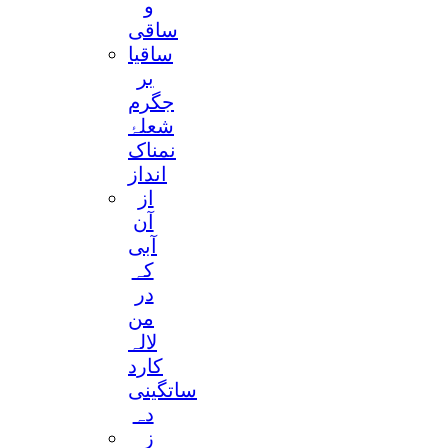
و
ساقی
ساقیا
بر
جگرم
شعلۂ
نمناک
انداز
از
آن
آبی
کہ
در
من
لالہ
کارد
ساتگینی
دہ
ز