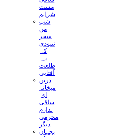
مست
شرابم
شب
من
سحر
نمودی
کہ
بہ
طلعت
آفتابی
درین
میخانہ
ای
ساقی
ندارم
محرمی
دیگر
بجہان