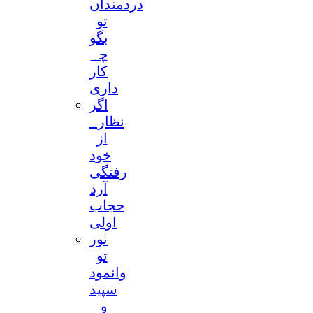
دردمندان
تو
بگو
چہ
کار
داری
اگر
نظارہ
از
خود
رفتگی
آرد
حجاب
اولی
نور
تو
وانمود
سپید
و