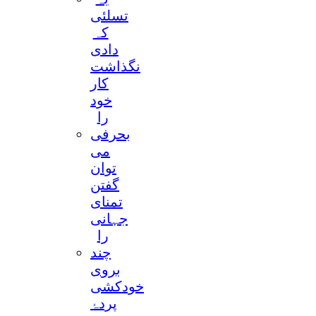
تسلئی
کہ
دادی
نگذاشت
کار
خود
را
بحرفی
می
توان
گفتن
تمنای
جہانی
را
چند
بروی
خودکشی
پردۂ