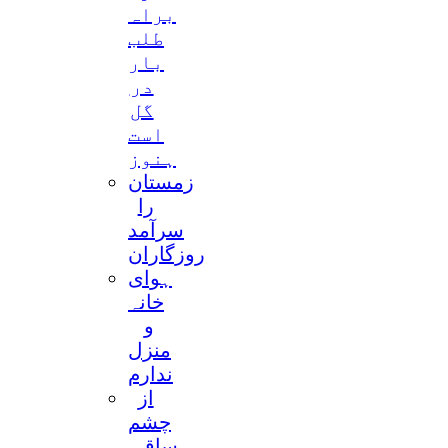
براہ
طلب
بار
در
گل
است
ہنوز
زمستان
را
سرآمد
روزگاران
ہوای
خانہ
و
منزل
ندارم
از
چشم
ساقی