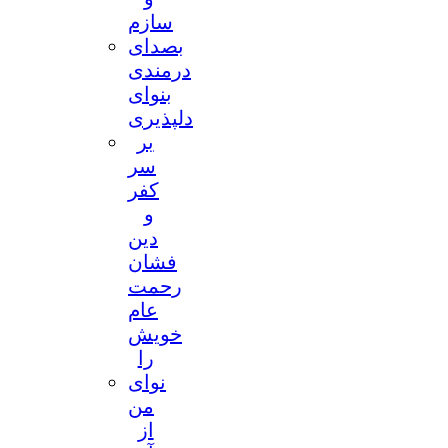
سازم
بصدای
درمندی
بنوای
دلپذیری
بر
سر
کفر
و
دین
فشان
رحمت
عام
خویش
را
نوای
من
از