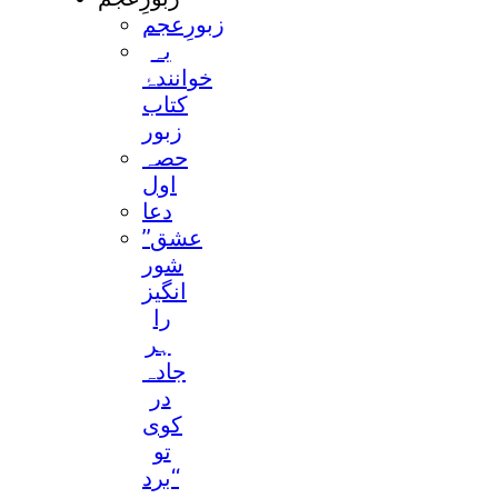
زبورِعجم
بہ
خوانندۂ
کتاب
زبور
حصہ
اول
دعا
’’عشق
شور
انگیز
را
ہر
جادہ
در
کوی
تو
برد‘‘