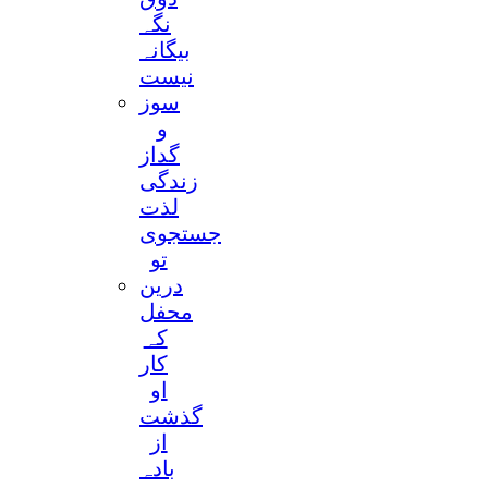
نگہ
بیگانہ
نیست
سوز
و
گداز
زندگی
لذت
جستجوی
تو
درین
محفل
کہ
کار
او
گذشت
از
بادہ