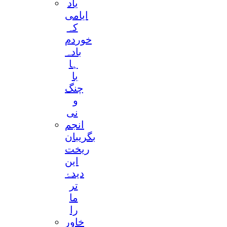
یاد
ایامی
کہ
خوردم
بادہ
ہا
با
چنگ
و
نی
انجم
بگریبان
ریخت
این
دیدۂ
تر
ما
را
خاور