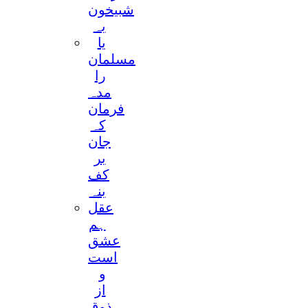
شبیخون
بہ
یا
مسلمان
را
مدہ
فرمان
کہ
جان
بر
کف
بنہ
عقل
ہم
عشق
است
و
از
ذوق