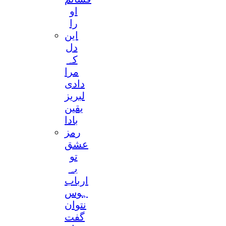
او
را
این
دل
کہ
مرا
دادی
لبریز
یقین
بادا
رمز
عشق
تو
بہ
ارباب
ہوس
نتوان
گفت