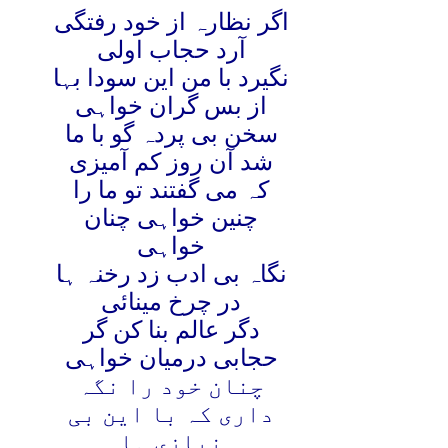
اگر نظارہ از خود رفتگی
آرد حجاب اولی
نگیرد با من این سودا بہا
از بس گران خواہی
سخن بی پردہ گو با ما
شد آن روز کم آمیزی
کہ می گفتند تو ما را
چنین خواہی چنان
خواہی
نگاہ بی ادب زد رخنہ ہا
در چرخ مینائی
دگر عالم بنا کن گر
حجابی درمیان خواہی
چنان خود را نگہ
داری کہ با این بی
نیازی ہا