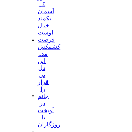
کہ
آسمان
بکمند
خیال
اوست
فرصت
کشمکش
مدہ
این
دل
بی
قرار
را
جانم
در
آویخت
با
روزگاران
بہ