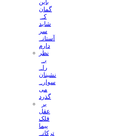
باین
گمان
کہ
شاید
سر
آستانہ
دارم
نظر
بہ
راہ
نشینان
سوارہ
می
گذرد
بر
عقل
فلک
پیما
ترکانہ