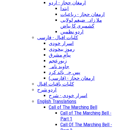
ارمغان حجاز - اردو
ابتدا
ارمغان حجاز - رباعیات
ملا زادہ ضیغم لولابی
کشمیری کا بیاض
اردو نظمیں
کلیات اقبال - فارسی
اسرار خودی
رموزِ بیخودی
پیامِ مشرق
زبورِعجم
جاوید نامہ
پس چہ بائد کرد
(ارمغان حجاز - (فارسی
کلیات باقیات اقبال
اردو شرح
اسرار خودی - شرح
English Translations
Call of The Marching Bell
Call of The Marching Bell -
Part 1
Call Of The Marching Bell -