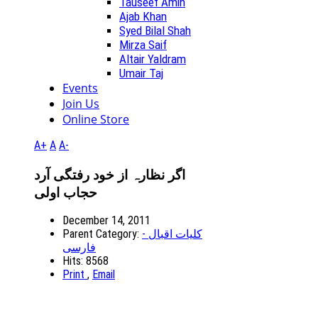
Tauseef Amin
Ajab Khan
Syed Bilal Shah
Mirza Saif
Altair Yaldram
Umair Taj
Events
Join Us
Online Store
A+
A
A-
اگر نظارہ از خود رفتگی آرد
حجاب اولی
December 14, 2011
کلیات اقبال -
Parent Category:
فارسی
Hits: 8568
Print
,
Email