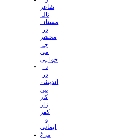
شاعر
نالہ
مستانہ
در
محشر
چہ
می
خواہی
نہ
در
اندیشۂ
من
کار
زار
کفر
و
ایمانی
مرغ