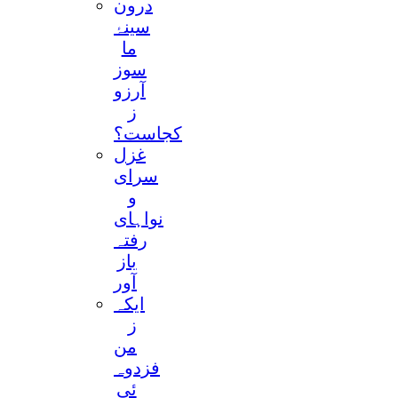
درون
سینۂ
ما
سوز
آرزو
ز
کجاست؟
غزل
سرای
و
نواہای
رفتہ
باز
آور
ایکہ
ز
من
فزدوہ
ئی