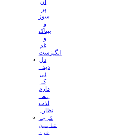
آن
پر
سوز
و
بیباک
و
غم
انگیزست
دل
دیدہ
ئی
کہ
دارم
ہمہ
لذت
نظارہ
گرچہ
شاہین
خرد