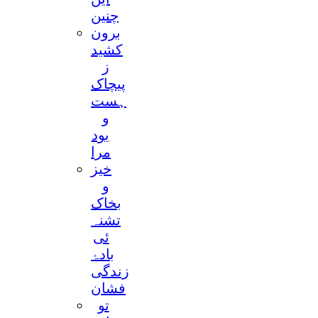
چنین
برون
کشید
ز
پیچاک
ہست
و
بود
مرا
خیز
و
بخاک
تشنہ
ئی
بادۂ
زندگی
فشان
تو