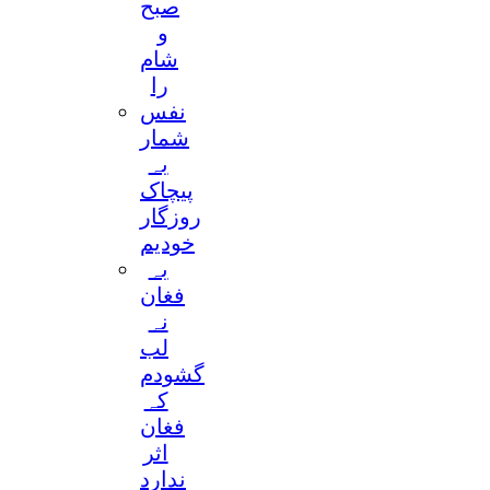
صبح
و
شام
را
نفس
شمار
بہ
پیچاک
روزگار
خودیم
بہ
فغان
نہ
لب
گشودم
کہ
فغان
اثر
ندارد