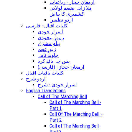
ارمغان حجاز - رباعیات
ملا زادہ ضیغم لولابی
کشمیری کا بیاض
اردو نظمیں
کلیات اقبال - فارسی
اسرار خودی
رموزِ بیخودی
پیامِ مشرق
زبورِعجم
جاوید نامہ
پس چہ بائد کرد
(ارمغان حجاز - (فارسی
کلیات باقیات اقبال
اردو شرح
اسرار خودی - شرح
English Translations
Call of The Marching Bell
Call of The Marching Bell -
Part 1
Call Of The Marching Bell -
Part 2
Call of The Marching Bell -
Part 3