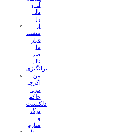
آہ و
نالہ
را
از
مشت
غبار
ما
صد
نالہ
برانگیزی
من
اگرچہ
تیرہ
خاکم
دلکیست
برگ
و
سازم