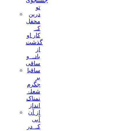
جستجوی
تو
درین
محفل
کہ
کار او
گذشت
از
بادہ و
ساقی
ساقیا
بر
جگرم
شعلۂ
نمناک
انداز
از آن
آبی
کہ در