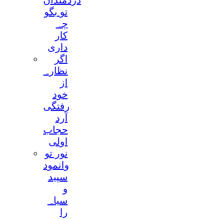
دردمندان
تو بگو
چہ
کار
داری
اگر
نظارہ
از
خود
رفتگی
آرد
حجاب
اولی
نور تو
وانمود
سپید
و
سیاہ
را