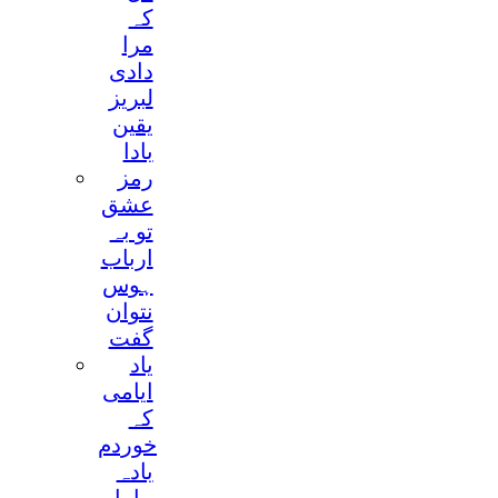
کہ
مرا
دادی
لبریز
یقین
بادا
رمز
عشق
تو بہ
ارباب
ہوس
نتوان
گفت
یاد
ایامی
کہ
خوردم
بادہ