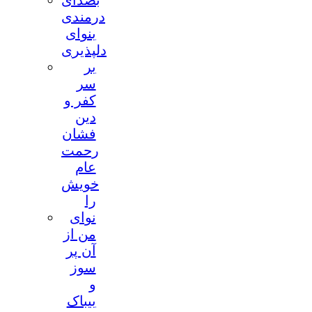
بصدای
درمندی
بنوای
دلپذیری
بر
سر
کفر و
دین
فشان
رحمت
عام
خویش
را
نوای
من از
آن پر
سوز
و
بیباک