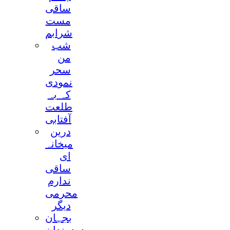
ساقی
مست
شرابم
شب
من
سحر
نمودی
کہ بہ
طلعت
آفتابی
درین
میخانہ
ای
ساقی
ندارم
محرمی
دیگر
بجہان