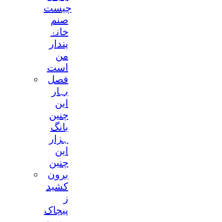
چیست
صنم
خانۂ
پندار
من
است
فصل
بہار
این
چنین
بانگ
ہزار
این
چنین
برون
کشید
ز
پیچاک