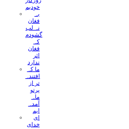
روزگار
خودیم
بہ
فغان
نہ لب
گشودم
کہ
فغان
اثر
ندارد
ما کہ
افتندہ
تر از
پرتو
ماہ
آمدہ
ایم
ای
خدای