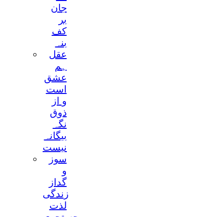
جان
بر
کف
بنہ
عقل
ہم
عشق
است
و از
ذوق
نگہ
بیگانہ
نیست
سوز
و
گداز
زندگی
لذت