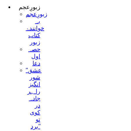
زبورِعجم
زبورِعجم
بہ
خوانندۂ
کتاب
زبور
حصہ
اول
دعا
’’عشق
شور
انگیز
را ہر
جادہ
در
کوی
تو
برد‘‘