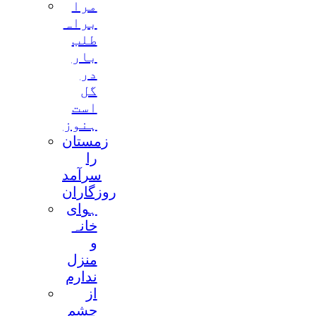
مرا
براہ
طلب
بار
در
گل
است
ہنوز
زمستان
را
سرآمد
روزگاران
ہوای
خانہ
و
منزل
ندارم
از
چشم