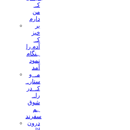
کہ
من
دارم
بر
خیز
کہ
آدم را
ہنگام
نمود
آمد
مہ و
ستارہ
کہ در
راہ
شوق
ہم
سفرند
درون