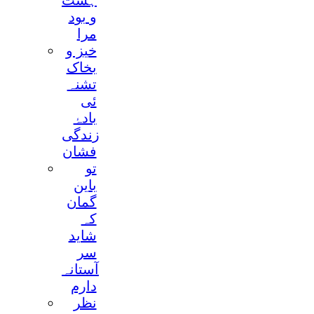
ہست
و بود
مرا
خیز و
بخاک
تشنہ
ئی
بادۂ
زندگی
فشان
تو
باین
گمان
کہ
شاید
سر
آستانہ
دارم
نظر