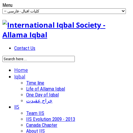
Menu
Contact Us
Home
Iqbal
Time line
Life of Allama Iqbal
One Day of Iqbal
خراج عقیدت
IIS
Team IIS
IIS Evolution 2009 - 2013
Canada Chapter
About IIS