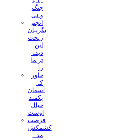
ہا با
چنگ
و نی
انجم
بگریبان
ریخت
این
دیدۂ
تر ما
را
خاور
کہ
آسمان
بکمند
خیال
اوست
فرصت
کشمکش
مدہ