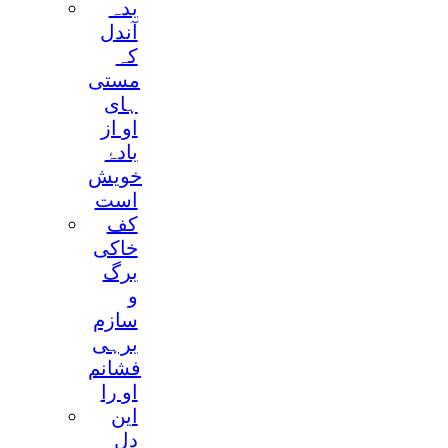
بدہ
آندل
کہ
مستی
ہای
او از
بادۂ
خویش
است
کف
خاکی
برگ
و
سازم
برہی
فشانم
او را
این
دل