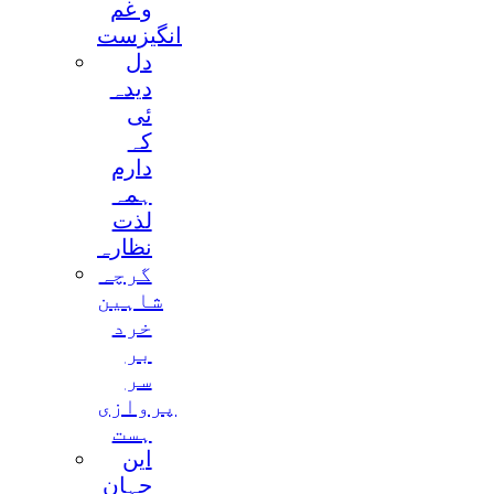
و غم
انگیزست
دل
دیدہ
ئی
کہ
دارم
ہمہ
لذت
نظارہ
گرچہ
شاہین
خرد
بر
سر
پروازی
ہست
این
جہان