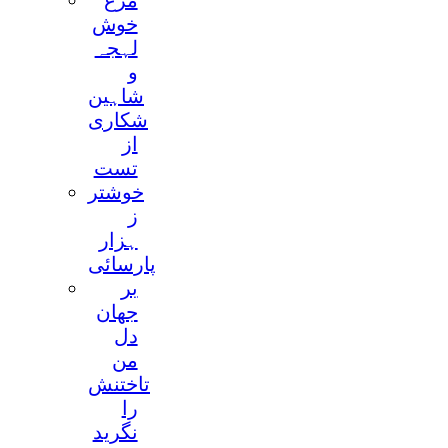
مرغ
خوش
لہجہ
و
شاہین
شکاری
از
تست
خوشتر
ز
ہزار
پارسائی
بر
جھان
دل
من
تاختنش
را
نگرید