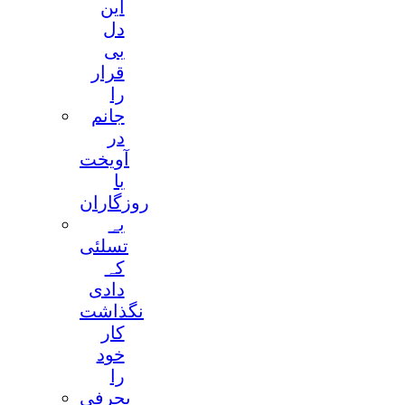
این
دل
بی
قرار
را
جانم
در
آویخت
با
روزگاران
بہ
تسلئی
کہ
دادی
نگذاشت
کار
خود
را
بحرفی