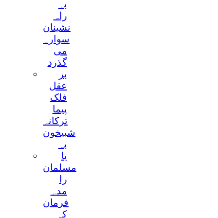
بہ
راہ
نشینان
سوارہ
می
گذرد
بر
عقل
فلک
پیما
ترکانہ
شبیخون
بہ
یا
مسلمان
را
مدہ
فرمان
کہ