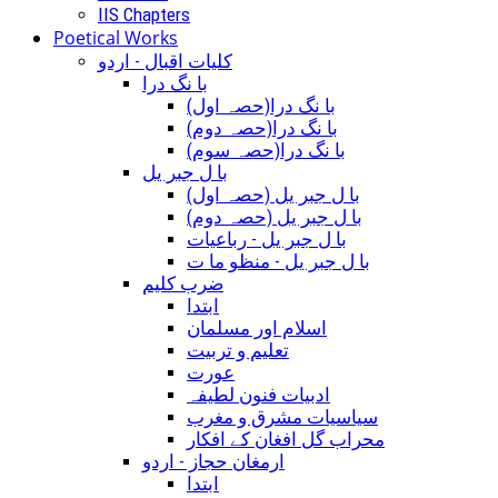
IIS Chapters
Poetical Works
کلیات اقبال - اردو
با نگ درا
(با نگ درا(حصہ اول
(با نگ درا(حصہ دوم
(با نگ درا(حصہ سوم
با ل جبر یل
(با ل جبر یل (حصہ اول
(با ل جبر یل (حصہ دوم
با ل جبر یل - رباعيات
با ل جبر یل - منظو ما ت
ضرب کلیم
ابتدا
اسلام اور مسلمان
تعلیم و تربیت
عورت
ادبیات فنون لطیفہ
سیاسیات مشرق و مغرب
محراب گل افغان کے افکار
ارمغان حجاز - اردو
ابتدا