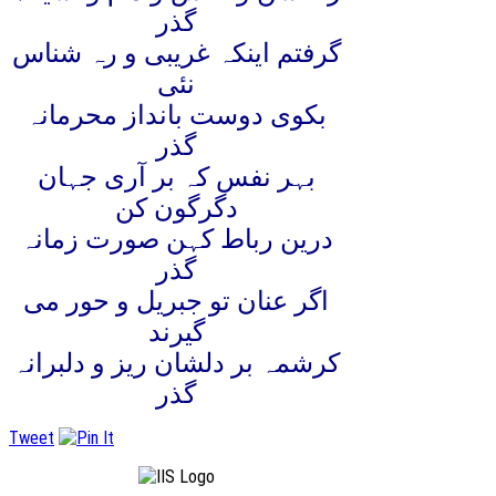
گذر
گرفتم اینکہ غریبی و رہ شناس
نئی
بکوی دوست بانداز محرمانہ
گذر
بہر نفس کہ بر آری جہان
دگرگون کن
درین رباط کہن صورت زمانہ
گذر
اگر عنان تو جبریل و حور می
گیرند
کرشمہ بر دلشان ریز و دلبرانہ
گذر
Tweet