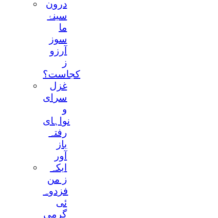
درون
سینۂ
ما
سوز
آرزو
ز
کجاست؟
غزل
سرای
و
نواہای
رفتہ
باز
آور
ایکہ
ز من
فزدوہ
ئی
گرمی