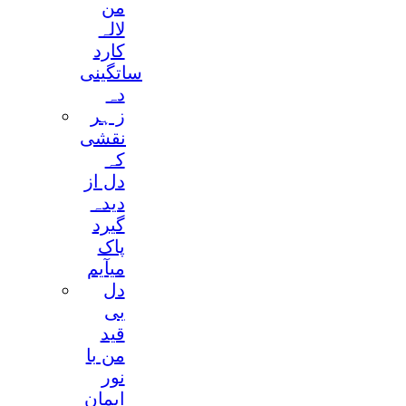
من
لالہ
کارد
ساتگینی
دہ
ز ہر
نقشی
کہ
دل از
دیدہ
گیرد
پاک
میآیم
دل
بی
قید
من با
نور
ایمان