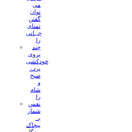
می
توان
گفتن
تمنای
جہانی
را
چند
بروی
خودکشی
پردۂ
صبح
و
شام
را
نفس
شمار
بہ
پیچاک