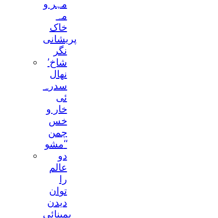
مہر و
مہ
خاک
پریشانی
نگر
’شاخ
نھال
سدرہ
ئی
خار و
خس
چمن
مشو‘‘
دو
عالم
را
توان
دیدن
بمینائی