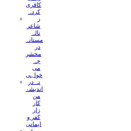
کافری
کردہ
ز
شاعر
نالہ
مستانہ
در
محشر
چہ
می
خواہی
نہ در
اندیشۂ
من
کار
زار
کفر و
ایمانی