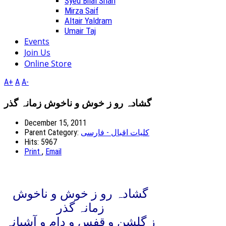
Syed Bilal Shah
Mirza Saif
Altair Yaldram
Umair Taj
Events
Join Us
Online Store
A+
A
A-
گشادہ رو ز خوش و ناخوش زمانہ گذر
December 15, 2011
کلیات اقبال - فارسی
Parent Category:
Hits: 5967
Print
,
Email
گشادہ رو ز خوش و ناخوش
زمانہ گذر
ز گلشن و قفس و دام و آشیانہ