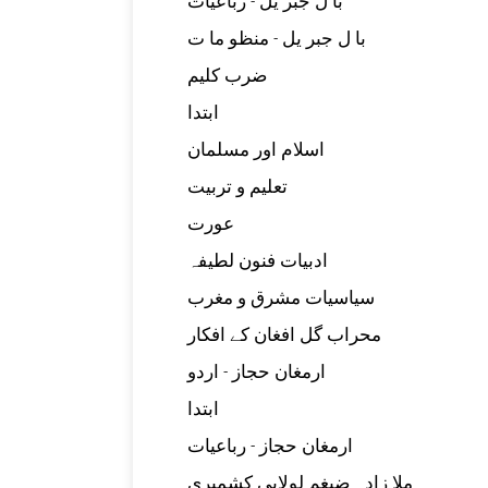
با ل جبر یل - رباعيات
با ل جبر یل - منظو ما ت
ضرب کلیم
ابتدا
اسلام اور مسلمان
تعلیم و تربیت
عورت
ادبیات فنون لطیفہ
سیاسیات مشرق و مغرب
محراب گل افغان کے افکار
ارمغان حجاز - اردو
ابتدا
ارمغان حجاز - رباعیات
ملا زادہ ضیغم لولابی کشمیری