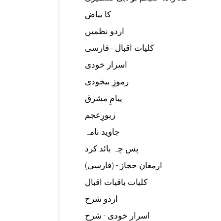
کا بیاض
اردو نظمیں
کلیات اقبال - فارسی
اسرار خودی
رموزِ بیخودی
پیامِ مشرق
زبورِعجم
جاوید نامہ
پس چہ بائد کرد
(ارمغان حجاز - (فارسی
کلیات باقیات اقبال
اردو شرح
اسرار خودی - شرح