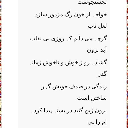
بجستجوست
خواجہ از خون رگ مزدور سازد
لعل ناب
گرچہ می دانم کہ روزی بی نقاب
آید برون
گشادہ رو ز خوش و ناخوش زمانہ
گذر
زندگی در صدف خویش گہر
ساختن است
برون زین گنبد در بستہ پیدا کردہ
ام راہی