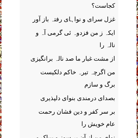
کجاست؟
غزل سرای و نواہای رفتہ باز آور
ایکہ ز من فزدوہ ئی گرمی آہ و
نالہ را
از مشت غبار ما صد نالہ برانگیزی
من اگرچہ تیرہ خاکم دلکیست
برگ و سازم
بصدای درمندی بنوای دلپذیری
بر سر کفر و دین فشان رحمت
عام خویش را
نوای من از آن پر سوز و بیباک و