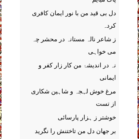
دل بی قید من با نور ایمان کافری
کردہ
ز شاعر نالہ مستانہ در محشر چہ
می خواہی
نہ در اندیشۂ من کار زار کفر و
ایمانی
مرغ خوش لہجہ و شاہین شکاری
از تست
خوشتر ز ہزار پارسائی
بر جھان دل من تاختنش را نگرید