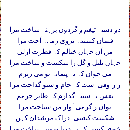
دو دستہ تیغم و گردون برہنہ ساخت مرا
فسان کشیدہ بروی زمانہ آخت مرا
من آن جہان خیالم کہ فطرت ازلی
جہان بلبل و گل را شکست و ساخت مرا
می جوان کہ بہ پیمانہ تو می ریزم
ز راوقی است کہ جام و سبو گداخت مرا
نفس بہ سینہ گدازم کہ طایر حرمم
توان ز گرمی آواز من شناخت مرا
شکست کشتی ادراک مرشدان کہن
خوشا کسی کہ بہ دریا سفینہ ساخت مرا