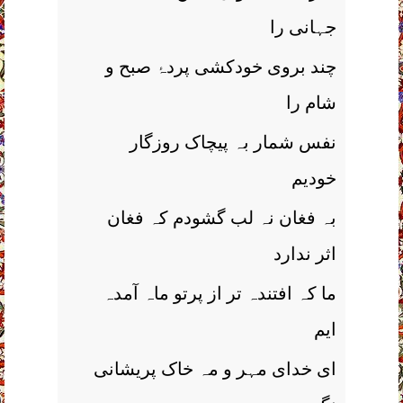
جہانی را
چند بروی خودکشی پردۂ صبح و
شام را
نفس شمار بہ پیچاک روزگار
خودیم
بہ فغان نہ لب گشودم کہ فغان
اثر ندارد
ما کہ افتندہ تر از پرتو ماہ آمدہ
ایم
ای خدای مہر و مہ خاک پریشانی