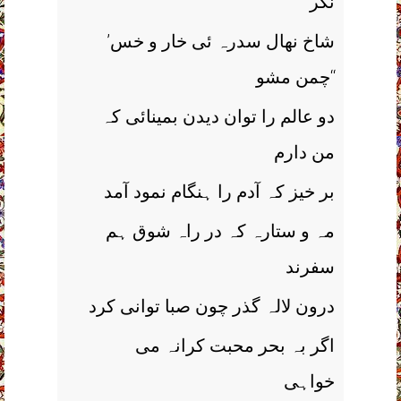
نگر
’شاخ نھال سدرہ ئی خار و خس
چمن مشو‘‘
دو عالم را توان دیدن بمینائی کہ
من دارم
بر خیز کہ آدم را ہنگام نمود آمد
مہ و ستارہ کہ در راہ شوق ہم
سفرند
درون لالہ گذر چون صبا توانی کرد
اگر بہ بحر محبت کرانہ می
خواہی