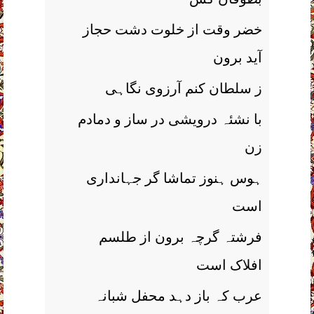
خضر وقت از خلوت دشت حجاز
آید برون
ز سلطان کنم آرزوی نگاہی
با نشئہ درویشی در ساز و دمادم
زن
ہوس ہنوز تماشا گر جہانداری
است
فرشتہ گرچہ برون از طلسم
افلاک است
عرب کہ باز دہد محفل شبانہ