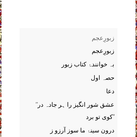
زبورِعجم
زبورِعجم
بہ خوانندۂ کتاب زبور
حصہ اول
دعا
’’عشق شور انگیز را ہر جادہ در
کوی تو برد‘‘
درون سینۂ ما سوز آرزو ز