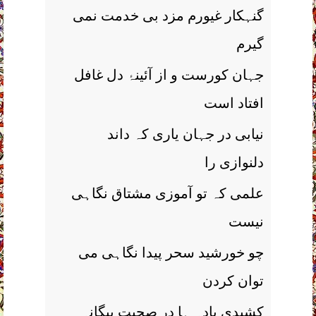
گنہکار غیورم مزد بی خدمت نمی
گیرم
جہان کورست و از آئینۂ دل غافل
افتاد است
نیابی در جہان یاری کہ داند
دلنوازی را
علمی کہ تو آموزی مشتاق نگاہی
نیست
چو خورشید سحر پیدا نگاہی می
توان کردن
کشیدی بادہ ہا در صحبت بیگانہ