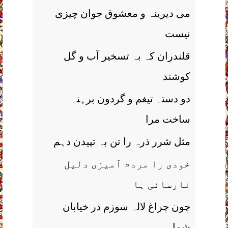
می دیرینہ و معشوق جوان چیزی
نیست
قلندران کہ بہ تسخیر آب و گل
کوشند
دو دستہ تیغم و گردون برہنہ
ساخت مرا
مثل شرر ذرہ را تن بہ تپیدن دہم
خودی را مردم آمیزی دلیل
نارسائی ہا
چون چراغ لالہ سوزم در خیابان
شما