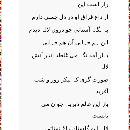
راز است این
از داغ فراق او در دل چمنی دارم
بہ نگاہ آشنائی چو درون لالہ دیدم
این ہم جہانی آن ھم جہانی
بہار آمد نگہ می غلطد اندر آتش
لالہ
صورت گری کہ پیکر روز و شب
آفرید
باز این عالم دیرینہ جوان می
بایست
لالہ این گلستان داغ تمنائی