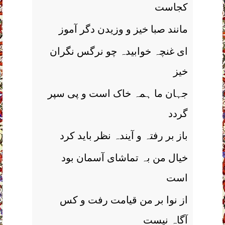
کجاست
مانند صبا خیز و وزیدن دگر آموز
ای غنچہ خوابیدہ چو نرگس نگران
خیز
جہان ما ہمہ خاک است و پی سپر
گردد
باز بر رفتہ و آیندہ نظر باید کرد
خیال من بہ تماشای آسمان بود
است
از نوا بر من قیامت رفت و کس
آگاہ نیست