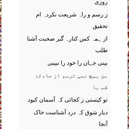
روزی
ز رسم و راہ شریعت نکردہ ام
تحقیق
از ہمہ کس کنارہ گیر صحبت آشنا
طلب
بینی جہان را خود را نبینی
من ہیچ نمی ترسم از حادثۂ
شب ہا
تو کیستی ز کجائی کہ آسمان کبود
دیار شوق کہ درد آشناست خاک
آنجا