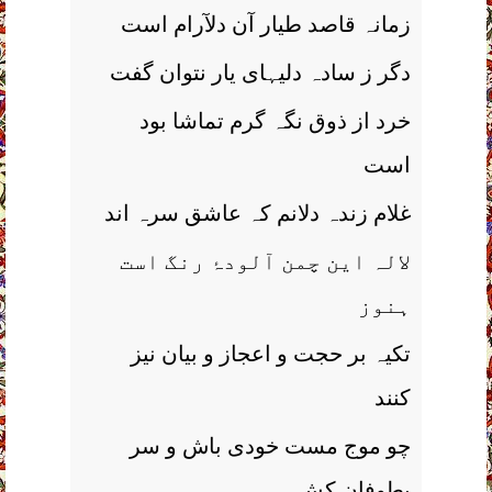
زمانہ قاصد طیار آن دلآرام است
دگر ز سادہ دلیہای یار نتوان گفت
خرد از ذوق نگہ گرم تماشا بود
است
غلام زندہ دلانم کہ عاشق سرہ اند
لالہ این چمن آلودۂ رنگ است
ہنوز
تکیہ بر حجت و اعجاز و بیان نیز
کنند
چو موج مست خودی باش و سر
بطوفان کش