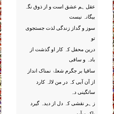
عقل ہم عشق است و از ذوق نگہ
بیگانہ نیست
سوز و گداز زندگی لذت جستجوی
تو
درین محفل کہ کار او گذشت از
بادہ و ساقی
ساقیا بر جگرم شعلۂ نمناک انداز
از آن آبی کہ در من لالہ کارد
ساتگینی دہ
ز ہر نقشی کہ دل از دیدہ گیرد
پاک میآیم