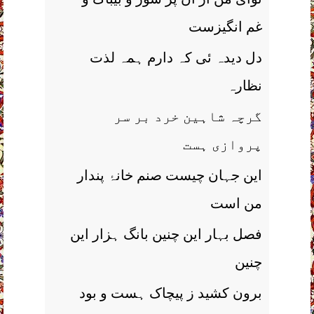
غم انگیزست
دل دیدہ ئی کہ دارم ہمہ لذت
نظارہ
گرچہ شاہین خرد بر سر
پروازی ہست
این جہان چیست صنم خانۂ پندار
من است
فصل بہار این چنین بانگ ہزار این
چنین
برون کشید ز پیچاک ہست و بود