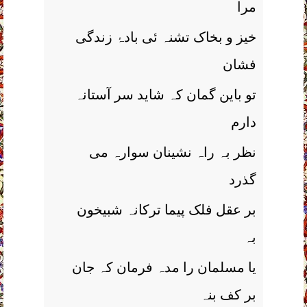
مرا
خیز و بخاک تشنہ ئی بادۂ زندگی
فشان
تو باین گمان کہ شاید سر آستانہ
دارم
نظر بہ راہ نشینان سوارہ می
گذرد
بر عقل فلک پیما ترکانہ شبیخون
بہ
یا مسلمان را مدہ فرمان کہ جان
بر کف بنہ