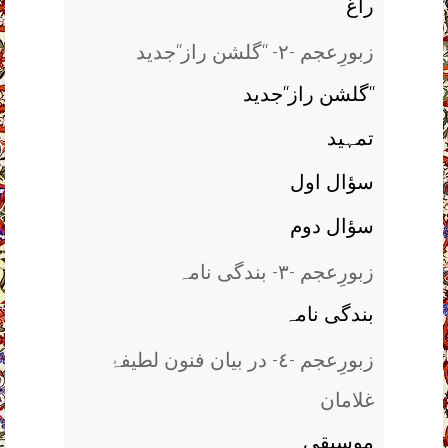
راغ
زبورِعجم -٢- ‘‘گلشن راز‘‘جدید
گلشن راز‘‘جدید‘‘
تمہید
سؤال اول
سؤال دوم
زبورِعجم -٣- بندگی نامہ
بندگی نامہ
زبورِعجم -٤- در بیان فنون لطیفۂ
غلامان
موسیقی