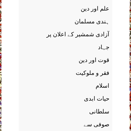
علم اور دين
ہندی مسلمان
آزادی شمشير کے اعلان پر
جہاد
قوت اور دين
فقر و ملوکيت
اسلام
حيات ابدی
سلطانی
صوفی سے