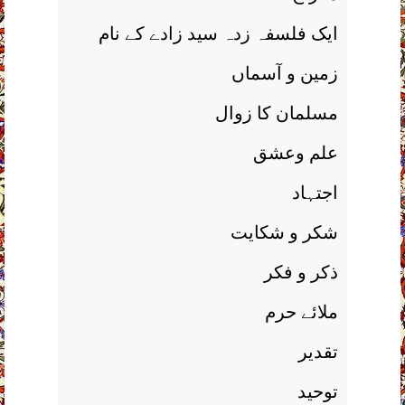
ايک فلسفہ زدہ سيد زادے کے نام
زمين و آسماں
مسلمان کا زوال
علم وعشق
اجتہاد
شکر و شکايت
ذکر و فکر
ملائے حرم
تقدير
توحيد