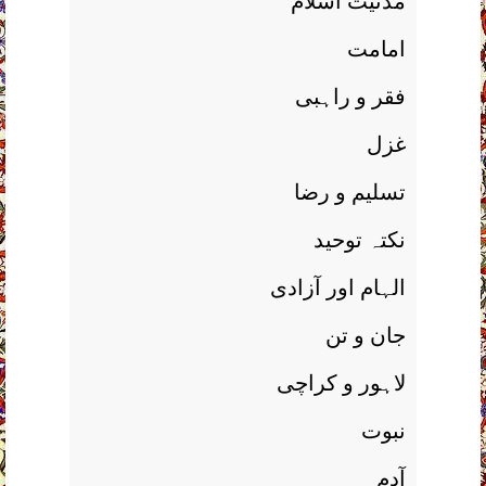
مدنيت اسلام
امامت
فقر و راہبی
غزل
تسليم و رضا
نکتہ توحيد
الہام اور آزادی
جان و تن
لاہور و کراچی
نبوت
آدم