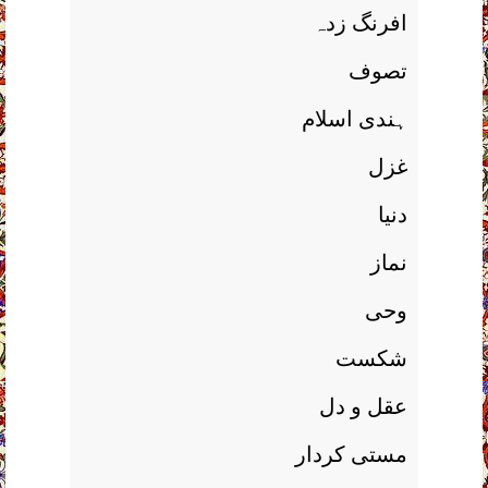
افرنگ زدہ
تصوف
ہندی اسلام
غزل
دنيا
نماز
وحی
شکست
عقل و دل
مستی کردار