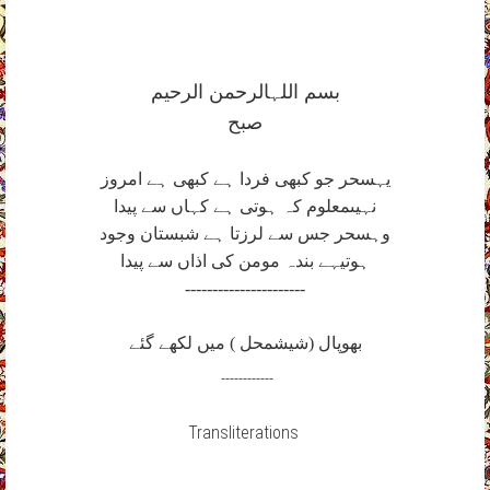
بسم اللہ
الرحمن الرحيم
صبح
يہ
سحر جو کبھی فردا ہے کبھی ہے امروز
نہيں
معلوم کہ ہوتی ہے کہاں سے پيدا
وہ
سحر جس سے لرزتا ہے شبستان وجود
ہوتی
ہے بندہ مومن کی اذاں سے پيدا
----------------------
بھوپال (شيش
محل ) ميں لکھے گئے
------------
Transliterations