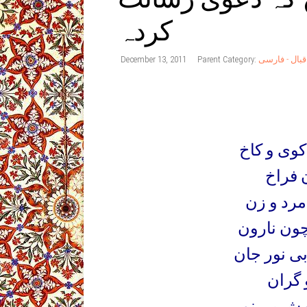
کردہ
قبال - فارسی
Parent Category:
December 13, 2011
کوی و کاخ
 فراخ
مرد و زن
ون نارون
ی نور جان
 گران
مش بی نمی