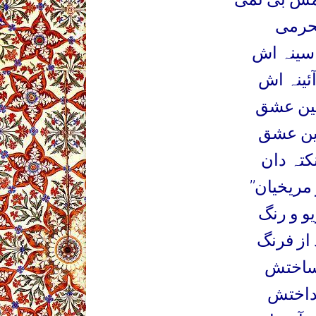
محرمی
سینہ اش
ئینہ اش
آئین عشق
ن عشق
کتہ دان
 مریخیان
یو و رنگ
 از فرنگ
نداختش