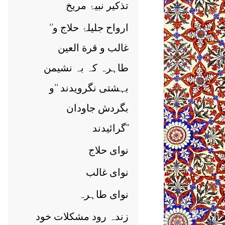
تذکیر نبیۂ مریخ
’’ارواح جلیلۂ حلاج و
غالب و قرة العین
طاہرہ کہ بہ نشیمن
بہشتی نگرویدند ’’و
بگردش جاودان
گرائیدند‘‘
نوای حلاج
نوای غالب
نوای طاہرہ
زندہ رود مشکلات خود