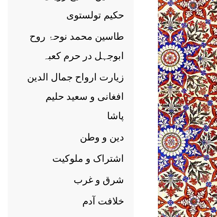
حکیم تولستوی
طاسین محمد نوحۂ روح
ابوجہل در حرم کعبہ
زیارت ارواح جمال الدین
افغانی و سعید حلیم
پاشا
دین و وطن
اشتراک و ملوکیت
شرق و غرب
خلافت آدم