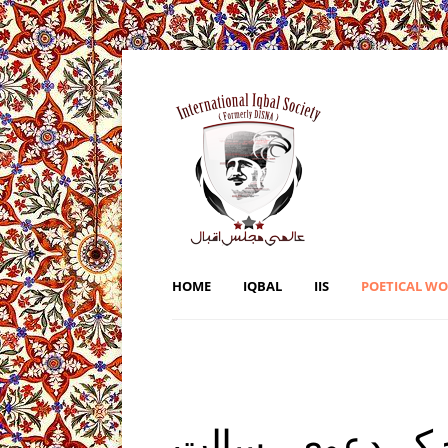
HOME
IQBAL
IIS
POETICAL W
خ کہ دعوی رسالت