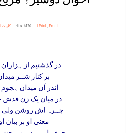
Email
,
Print
Hits: 6170
کلیات ا
در گذشتیم از ہزاران 
بر کنار شہر میدان
اندر آن میدان ہجوم 
در میان یک زن قدش چ
چہرہ اش روشن ولی ب
معنی او بر بیان او
حرف او بی سوز و چش