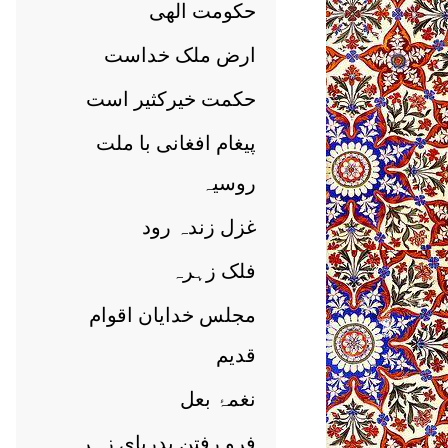
حکومت الھی
ارض ملک خداست
حکمت خیرکثیر است
پیغام افغانی با ملت
روسیہ
غزل زندہ رود
فلک زہرہ
مجلس خدایان اقوام
قدیم
نغمۂ بعل
فرو رفتن بدریای زہرہ