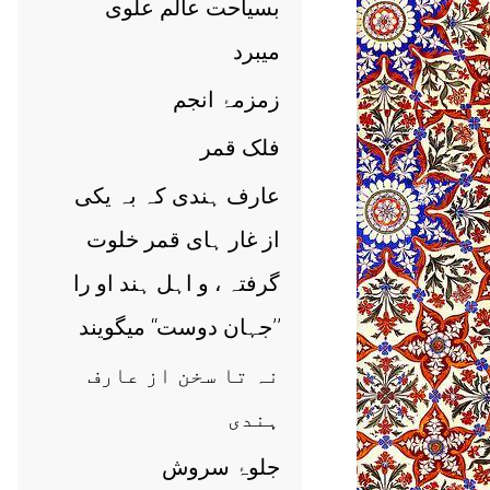
بسیاحت عالم علوی
میبرد
زمزمۂ انجم
فلک قمر
عارف ہندی کہ بہ یکی
از غار ہای قمر خلوت
گرفتہ ، و اہل ہند او را
’’جہان دوست‘‘ میگویند
نہ تا سخن از عارف
ہندی
جلوۂ سروش