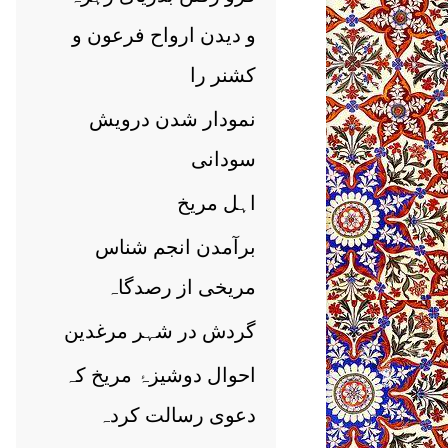
و دیدن ارواح فرعون و
کشنر را
نمودار شدن درویش
سودانی
اہل مریخ
برآمدن انجم شناس
مریخی از رصدگاہ
گردش در شہر مرغدین
احوال دوشیزۂ مریخ کہ
دعوی رسالت کردہ