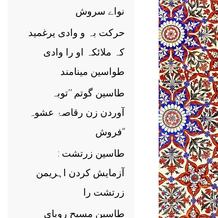
نواے سروش
حرکت بہ و وادی یرغمید
کہ ملائکہ او را وادی
طواسین مینامند
طاسین گوتم ’’توبہ
آوردن زن رقاصۂ عشوہ
فروش‘‘
طاسین زرتشت :
آزمایش کردن اہریمن
زرتشت را
طاسین مسیح رویای