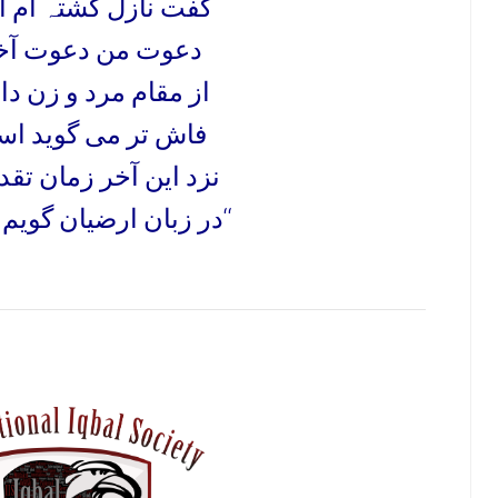
گفت نازل گشتہ ام ا
دعوت من دعوت آخ
از مقام مرد و زن د
فاش تر می گوید اس
نزد این آخر زمان تق
در زبان ارضیان گویم کہ چیست‘‘