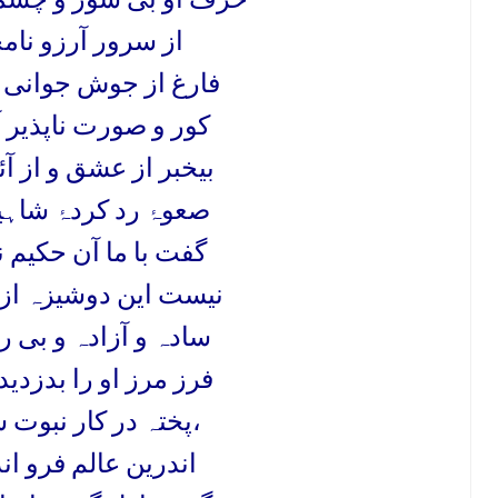
از سرور آرزو نا
فارغ از جوش جوانی 
کور و صورت ناپذیر آ
بیخبر از عشق و از 
صعوہ
رد کردہ
شاہی
گفت با ما آن حکیم ن
’’نیست این دوشیزہ از
سادہ و آزادہ و بی ر
فرز مرز او را بدزدید
پختہ در کار نبوت ساختش،
اندرین عالم فرو ا