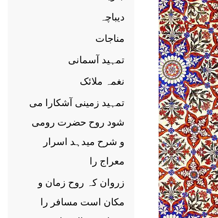
دیباچہ
مناجات
تمہید آسمانی
نغمہ ملائک
تمہید زمینی آشکارا می
شود روح حضرت رومی
و شرح میدہد اسرار
معراج را
زروان کہ روح زمان و
مکان است مسافر را