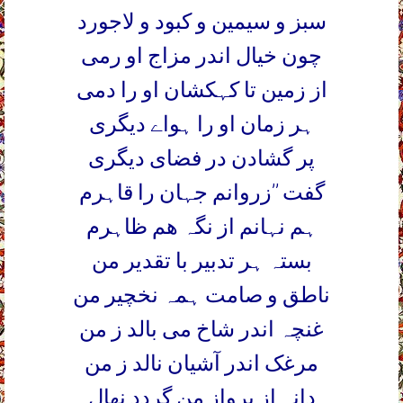
سبز و سیمین و کبود و لاجورد
چون خیال اندر مزاج او رمی
از زمین تا کہکشان او را دمی
ہر زمان او را ہواے دیگری
پر گشادن در فضای دیگری
گفت ’’زروانم جہان را قاہرم
ہم نہانم از نگہ ھم ظاہرم
بستہ ہر تدبیر با تقدیر من
ناطق و صامت ہمہ نخچیر من
غنچہ اندر شاخ می بالد ز من
مرغک اندر آشیان نالد ز من
دانہ از پرواز من گردد نھال