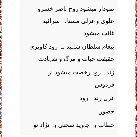
نمودار میشود روح ناصر خسرو
علوی و غزلی مستانہ سرائیدہ
غائب میشود
پیغام سلطان شہید بہ رود کاویری
حقیقت حیات و مرگ و شہادت
زندہ رود رخصت میشود از
فردوس
غزل زندہ رود
حضور
خطاب بہ جاوید سخنی بہ نژاد نو