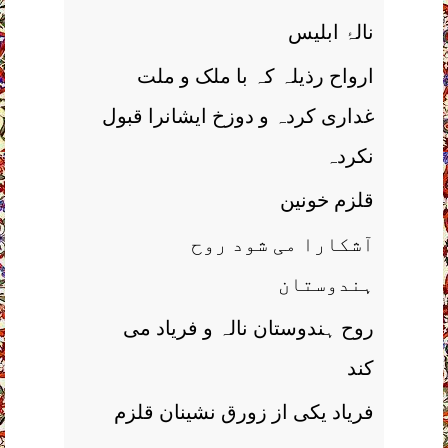
نالۂ ابلیس
ارواح رذیلہ کہ با ملک و ملت
غداری کردہ و دوزخ ایشانرا قبول
نکردہ
قلزم خونین
آشکارا می شود روح
ہندوستان
روح ہندوستان نالہ و فریاد می
کند
فریاد یکی از زورق نشینان قلزم