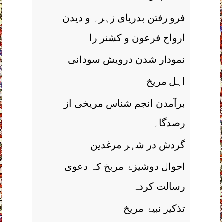
فرو رفتن بدریای زہرہ و دیدن
ارواح فرعون و کشنر را
نمودار شدن درویش سودانی
اہل مریخ
برآمدن انجم شناس مریخی از
رصدگاہ
گردش در شہر مرغدین
احوال دوشیزۂ مریخ کہ دعوی
رسالت کردہ
تذکیر نبیۂ مریخ