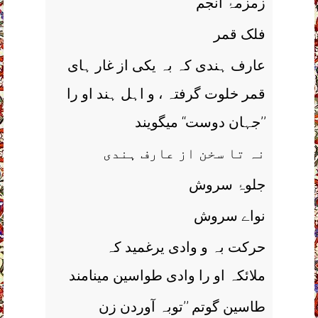
زمزمۂ انجم
فلک قمر
عارف ہندی کہ بہ یکی از غار ہای
قمر خلوت گرفتہ ، و اہل ہند او را
’’جہان دوست‘‘ میگویند
نہ تا سخن از عارف ہندی
جلوۂ سروش
نواے سروش
حرکت بہ و وادی یرغمید کہ
ملائکہ او را وادی طواسین مینامند
طاسین گوتم ’’توبہ آوردن زن