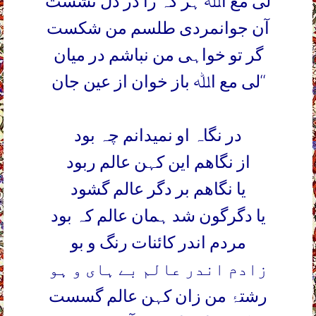
لی مع اﷲ ہر کہ را در دل نشست
آن جوانمردی طلسم من شکست
گر تو خواہی من نباشم در میان
لی مع اﷲ باز خوان از عین جان‘‘
در نگاہ او نمیدانم چہ بود
از نگاھم این کہن عالم ربود
یا نگاھم بر دگر عالم گشود
یا دگرگون شد ہمان عالم کہ بود
مردم اندر کائنات رنگ و بو
زادم اندر عالم بے ہای و ہو
رشتہ
من زان کہن عالم گسست