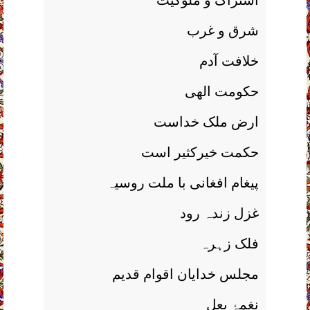
اشتراک و ملوکیت
شرق و غرب
خلافت آدم
حکومت الھی
ارض ملک خداست
حکمت خیرکثیر است
پیغام افغانی با ملت روسیہ
غزل زندہ رود
فلک زہرہ
مجلس خدایان اقوام قدیم
نغمۂ بعل