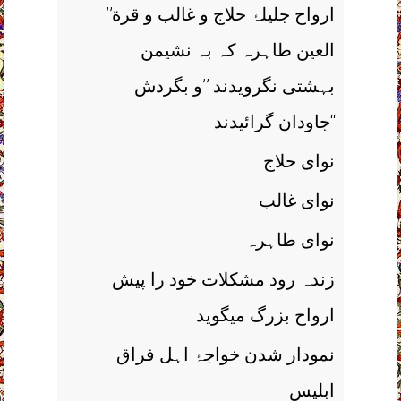
’’ارواح جلیلۂ حلاج و غالب و قرة
العین طاہرہ کہ بہ نشیمن
بہشتی نگرویدند ’’و بگردش
جاودان گرائیدند‘‘
نوای حلاج
نوای غالب
نوای طاہرہ
زندہ رود مشکلات خود را پیش
ارواح بزرگ میگوید
نمودار شدن خواجۂ اہل فراق
ابلیس