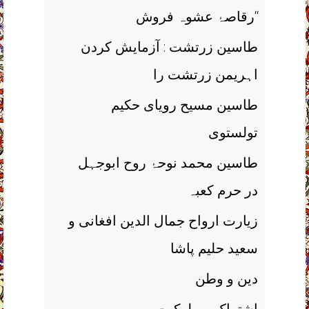
رقاصۂ عشوہ فروش‘‘
طاسین زرتشت : آزمایش کردن
اہریمن زرتشت را
طاسین مسیح رویای حکیم
تولستوی
طاسین محمد نوحۂ روح ابوجہل
در حرم کعبہ
زیارت ارواح جمال الدین افغانی و
سعید حلیم پاشا
دین و وطن