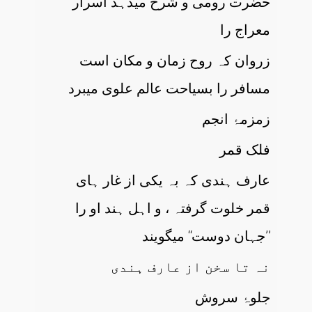
حضرت رومی و شرح میدہد اسرار
معراج را
زروان کہ روح زمان و مکان است
مسافر را بسیاحت عالم علوی میبرد
زمزمۂ انجم
فلک قمر
عارف ہندی کہ بہ یکی از غار ہای
قمر خلوت گرفتہ ، و اہل ہند او را
’’جہان دوست‘‘ میگویند
نہ تا سخن از عارف ہندی
جلوۂ سروش