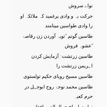
نواے سروش
حرکت بہ و وادی یرغمید کہ ملائکہ او
را وادی طواسین مینامند
طاسین گوتم ’’توبہ آوردن زن رقاصۂ
عشوہ فروش‘‘
طاسین زرتشت : آزمایش کردن
اہریمن زرتشت را
طاسین مسیح رویای حکیم تولستوی
طاسین محمد نوحۂ روح ابوجہل در
حرم کعبہ
زیارت ارواح جمال الدین افغانی و