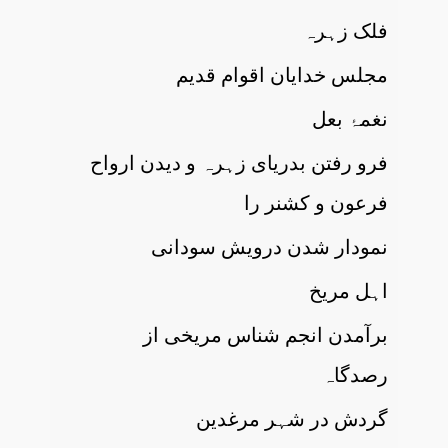
فلک زہرہ
مجلس خدایان اقوام قدیم
نغمۂ بعل
فرو رفتن بدریای زہرہ و دیدن ارواح
فرعون و کشنر را
نمودار شدن درویش سودانی
اہل مریخ
برآمدن انجم شناس مریخی از
رصدگاہ
گردش در شہر مرغدین