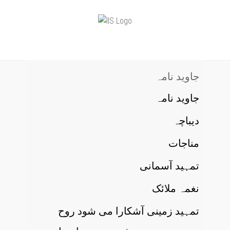
جاوید نامہ
جاوید نامہ
دیباچہ
مناجات
تمہید آسمانی
نغمہ ملائک
تمہید زمینی آشکارا می شود روح