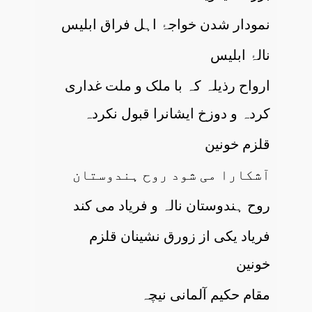
نمودار شدن خواجۂ اہل فراق ابلیس
نالۂ ابلیس
ارواح رذیلہ کہ با ملک و ملت غداری
کردہ و دوزخ ایشانرا قبول نکردہ
قلزم خونین
آشکارا می شود روح ہندوستان
روح ہندوستان نالہ و فریاد می کند
فریاد یکی از زورق نشینان قلزم
خونین
مقام حکیم آلمانی نیچہ