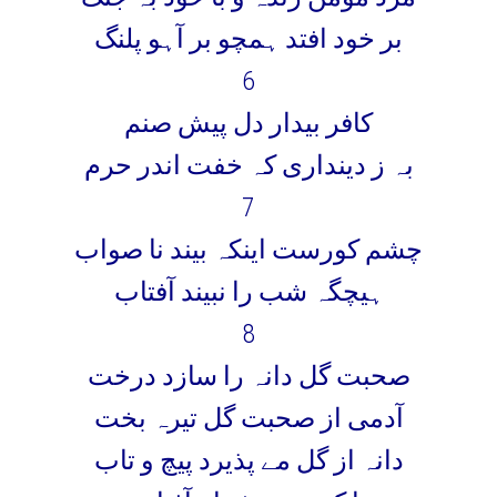
بر خود افتد ہمچو بر آہو پلنگ
6
کافر بیدار دل پیش صنم
بہ ز دینداری کہ خفت اندر حرم
7
چشم کورست اینکہ بیند نا صواب
ہیچگہ شب را نبیند آفتاب
8
صحبت گل دانہ را سازد درخت
آدمی از صحبت گل تیرہ بخت
دانہ از گل مے پذیرد پیچ و تاب