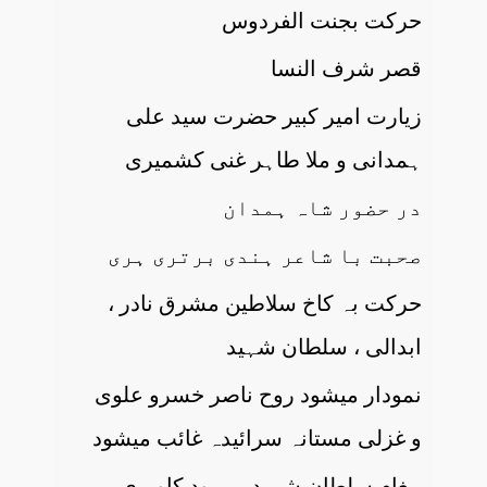
حرکت بجنت الفردوس
قصر شرف النسا
زیارت امیر کبیر حضرت سید علی
ہمدانی و ملا طاہر غنی کشمیری
در حضور شاہ ہمدان
صحبت با شاعر ہندی برتری ہری
حرکت بہ کاخ سلاطین مشرق نادر ،
ابدالی ، سلطان شہید
نمودار میشود روح ناصر خسرو علوی
و غزلی مستانہ سرائیدہ غائب میشود
پیغام سلطان شہید بہ رود کاویری