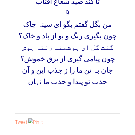
تا کند صید شعاع آفتاب
9
من بگل گفتم بگو ای سینہ چاک
چون بگیری رنگ و بو از باد و خاک؟
گفت گل ای ہوشمند رفتہ ہوش
چون پیامی گیری از برق خموش؟
جان بہ تن ما را ز جذب این و آن
جذب تو پیدا و جذب ما نہان
Tweet