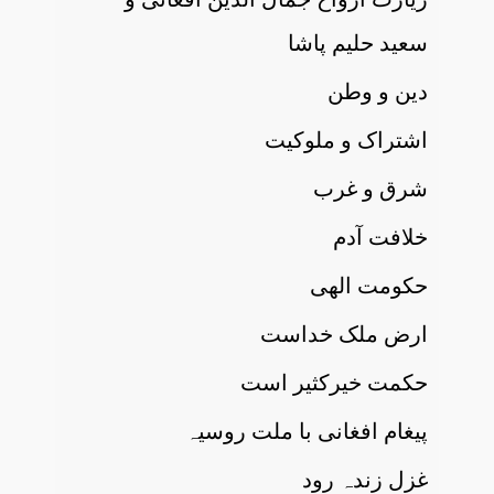
سعید حلیم پاشا
دین و وطن
اشتراک و ملوکیت
شرق و غرب
خلافت آدم
حکومت الھی
ارض ملک خداست
حکمت خیرکثیر است
پیغام افغانی با ملت روسیہ
غزل زندہ رود