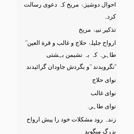
احوال دوشیزۂ مریخ کہ دعوی رسالت
کردہ
تذکیر نبیۂ مریخ
’’ارواح جلیلۂ حلاج و غالب و قرة العین
طاہرہ کہ بہ نشیمن بہشتی
نگرویدند ’’و بگردش جاودان گرائیدند‘‘
نوای حلاج
نوای غالب
نوای طاہرہ
زندہ رود مشکلات خود را پیش ارواح
بزرگ میگوید