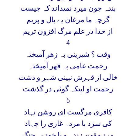
بندہ چون میرد نمیداند کہ چیست
گرچہ ما مرغان بے بال و پریم
از خدا در علم مرگ افزون تریم
4
وقت ؟ شیرینی بہ زھر آمیختہ
رحمت عامی بہ قھر آمیختہ
خالی از قہرش نبینی شہر و دشت
رحمت او اینکہ گوئی در گذشت
5
کافری مرگست ای روشن نہاد
کی سزد با مردہ غازی را جہاد
مرد مؤمن زندہ و با خود بہ جنگ