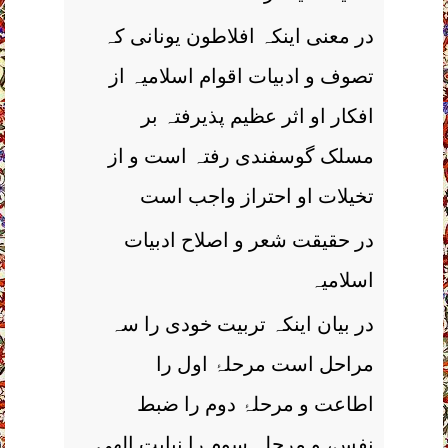
در معنی اینکہ افلاطون یونانی کہ
تصوف و ادبیات اقوام اسلامیہ از
افکار او اثر عظیم پذیرفتہ بر
مسلک گوسفندی رفتہ است و از
تخیلات او احتراز واجب است
در حقیقت شعر و اصلاح ادبیات
اسلامیہ
در بیان اینکہ تربیت خودی را سہ
مراحل است مرحلۂ اول را
اطاعت و مرحلۂ دوم را ضبط
نفس، و مرحلہ سوم را نیابت الھی