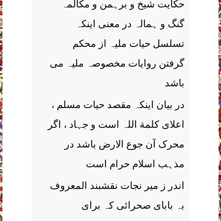
حکایت شیخ و برہمن و مکالمہ
گنگ و ہمالہ در معنی اینکہ
تسلسل حیات ملیہ از محکم
گرفتن روایات مخصوصہ ملیہ می
باشد
در بیان اینکہ مقصد حیات مسلم ،
اعلای کلمة اللہ است و جہاد ، اگر
محرک آن جوع الارض باشد در
مذہب اسلام حرام است
اندر ز میر نجات نقشبند المعروف
بہ بابای صحرائی کہ برای