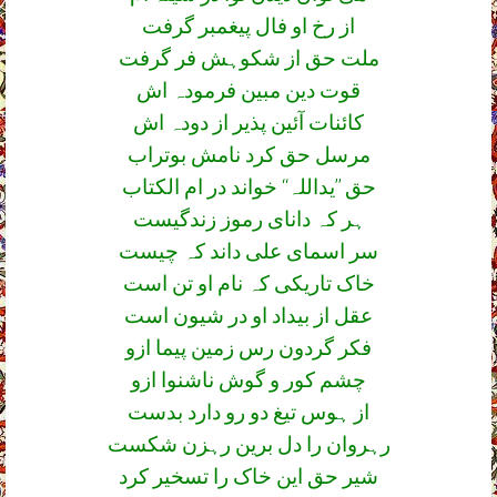
از رخ او فال پیغمبر گرفت
ملت حق از شکوہش فر گرفت
قوت دین مبین فرمودہ اش
کائنات آئین پذیر از دودہ اش
مرسل حق کرد نامش بوتراب
حق ’’یداللہ‘‘ خواند در ام الکتاب
ہر کہ دانای رموز زندگیست
سر اسمای علی داند کہ چیست
خاک تاریکی کہ نام او تن است
عقل از بیداد او در شیون است
فکر گردون رس زمین پیما ازو
چشم کور و گوش ناشنوا ازو
از ہوس تیغ دو رو دارد بدست
رہروان را دل برین رہزن شکست
شیر حق این خاک را تسخیر کرد