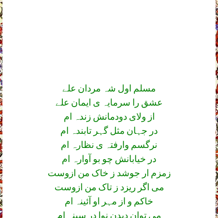
مسلم اول شہ مردان علے
عشق را سرمایہ ی ایمان علے
از ولای دودمانش زندہ ام
در جہان مثل گہر تابندہ ام
نرگسم وارفتہ ی نظارہ ام
در خیابانش چو بو آوارہ ام
زمزم ار جوشد ز خاک من ازوست
می اگر ریزد ز تاک من ازوست
خاکم و از مہر او آئینہ ام
می توان دیدن نوا در سینہ ام