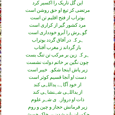
این گل تاریک را اکسیر کرد
مرتضی کز تیغ او حق روشن است
بوتراب از فتح اقلیم تن است
مرد کشور گیر از کراری است
گوہرش را آبرو خودداری است
ہر کہ در آفاق گردد بوتراب
باز گرداند ز مغرب آفتاب
ہر کہ زین بر مرکب تن تنگ بست
چون نگین بر خاتم دولت نشست
زیر پاش اینجا شکوہ خیبر است
دست او آنجا قسیم کوثر است
از خود آگاہے یداللہی کند
از یداللہی شہنشاہی کند
ذات او دروازہ ی شہر علوم
زیر فرمانش حجاز و چین و روم
حکمران باید شدن بر خاک خویش