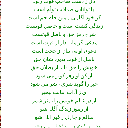
دل ز دست صاحب قوت ربود
با توانائی صداقت توأم است
گر خود آگاہی ہمین جام جم است
زندگی کشت است و حاصل قوتست
شرح رمز حق و باطل قوتست
مدعی گر مایہ دار از قوت است
دعوی او بی نیاز از حجت است
باطل از قوت پذیرد شان حق
خویش را حق داند از بطلان حق
از کن او زھر کوثر می شود
خیر را گوید شری ، شر می شود
ای ز آداب امانت بیخبر
از دو عالم خویش را بہتر شمر
از رموز زندگے آگاہ شو
ظالم و جاہل ز غیر اللہ شو
چشم و گوش و لب گشا ای ہوشمند