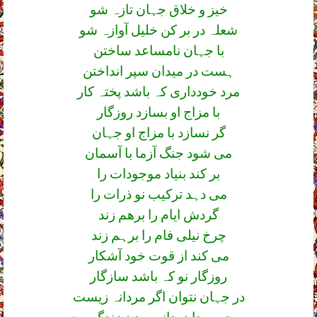
خیز و خلاق جہان تازہ شو
شعلہ در بر کن خلیل آوازہ شو
با جہان نامساعد ساختن
ہست در میدان سپر انداختن
مرد خودداری کہ باشد پختہ کار
با مزاج او بسازد روزگار
گر نسازد با مزاج او جہان
می شود جنگ آزما با آسمان
بر کند بنیاد موجودات را
می دہد ترکیب نو ذرات را
گردش ایام را برھم زند
چرخ نیلی فام را برہم زند
می کند از قوت خود آشکار
روزگار نو کہ باشد سازگار
در جہان نتوان اگر مردانہ زیست