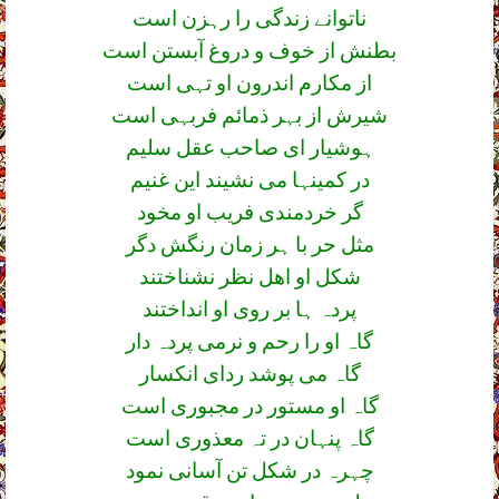
ناتوانے زندگی را رہزن است
بطنش از خوف و دروغ آبستن است
از مکارم اندرون او تہی است
شیرش از بہر ذمائم فربہی است
ہوشیار ای صاحب عقل سلیم
در کمینہا می نشیند این غنیم
گر خردمندی فریب او مخود
مثل حر با ہر زمان رنگش دگر
شکل او اھل نظر نشناختند
پردہ ہا بر روی او انداختند
گاہ او را رحم و نرمی پردہ دار
گاہ می پوشد ردای انکسار
گاہ او مستور در مجبوری است
گاہ پنہان در تہ معذوری است
چہرہ در شکل تن آسانی نمود