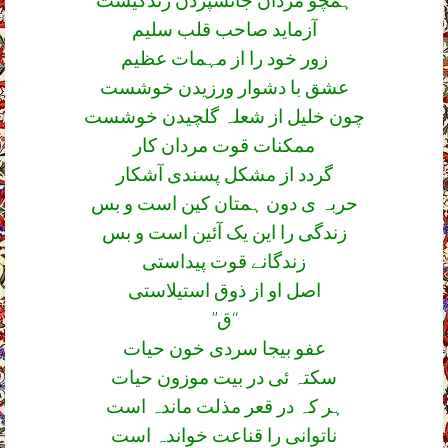
ہمچو مردان جانسپردن زندگیست
آزماید صاحب قلب سلیم
زور خود را از مہمات عظیم
عشق با دشوار ورزیدن خوشست
چون خلیل از شعلہ گلچیدن خوشست
ممکنات قوت مردان کار
گردد از مشکل پسندی آشکار
حربہ ی دون ہمتان کین است و بس
زندگی را این یک آئین است و بس
زندگانے قوت پیداستی
اصل او از ذوق استیلاستی
’’ق‘‘
عفو بیجا سردی خون حیات
سکتہ ئی در بیت موزون حیات
ہر کہ در قعر مذلت ماندہ است
ناتوانی را قناعت خواندہ است