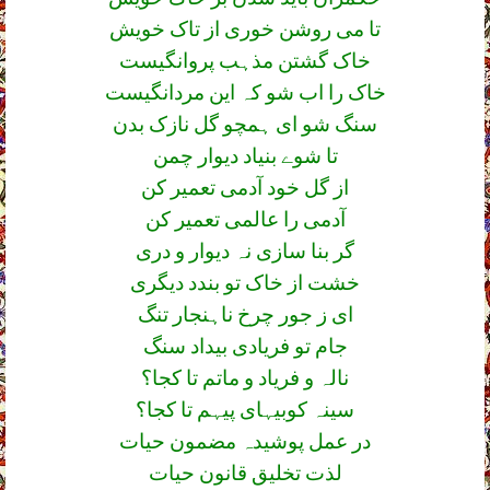
تا می روشن خوری از تاک خویش
خاک گشتن مذہب پروانگیست
خاک را اب شو کہ این مردانگیست
سنگ شو ای ہمچو گل نازک بدن
تا شوے بنیاد دیوار چمن
از گل خود آدمی تعمیر کن
آدمی را عالمی تعمیر کن
گر بنا سازی نہ دیوار و دری
خشت از خاک تو بندد دیگری
ای ز جور چرخ ناہنجار تنگ
جام تو فریادی بیداد سنگ
نالہ و فریاد و ماتم تا کجا؟
سینہ کوبیہای پیہم تا کجا؟
در عمل پوشیدہ مضمون حیات
لذت تخلیق قانون حیات