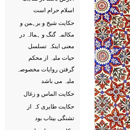
اسلام حرام است
حکایت شیخ و برہمن و
مکالمہ گنگ و ہمالہ در
معنی اینکہ تسلسل
حیات ملیہ از محکم
گرفتن روایات مخصوصہ
ملیہ می باشد
حکایت الماس و زغال
حکایت طایری کہ از
تشنگی بیتاب بود