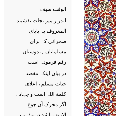
الوقت سیف
اندر ز میر نجات نقشبند
المعروف بہ بابای
صحرائی کہ برای
مسلمانان ہندوستان
رقم فرمودہ است
در بیان اینکہ مقصد
حیات مسلم ، اعلای
کلمة اللہ است و جہاد ،
اگر محرک آن جوع
الارض باشد در مذہب