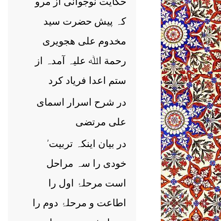
حکایت نوجوانی از مرو
کہ پیش حضرت سید
مخدوم علی ھجویری
رحمة اﷲ علیہ آمدہ از
ستم اعدا فریاد کرد
در شرح اسرار اسمای
علی مرتضی
’در بیان اینکہ تربیت
خودی را سہ مراحل
است مرحلۂ اول را
اطاعت و مرحلۂ دوم را