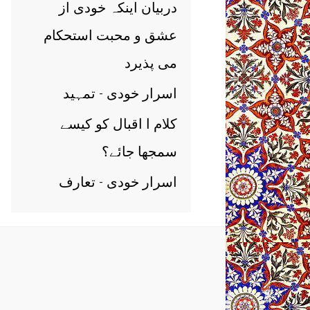
دربیان اینکہ خودی از
عشق و محبت استحکام
می پذیرد
اسرار خودی - تمہید
کلام ا اقبال کو کیسے
سمجھا جائے؟
اسرار خودی - تعارف