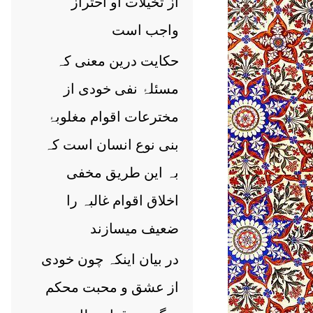
از تخیلات او احتراز
واجب است
حکایت درین معنی کہ
مسئلۂ نفی خودی از
مخترعات اقوام مغلوبۂ
بنی نوع انسان است کہ
بہ این طریق مخفی
اخلاق اقوام غالبہ را
ضعیف میسازند
در بیان اینکہ چون خودی
از عشق و محبت محکم