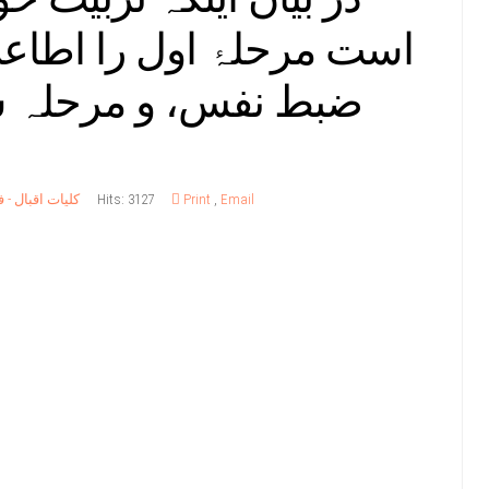
است مرحلۂ اول را اطاعت
ضبط نفس، و مرحلہ سو
Email
,
Print
Hits: 3127
کلیات اقبال -