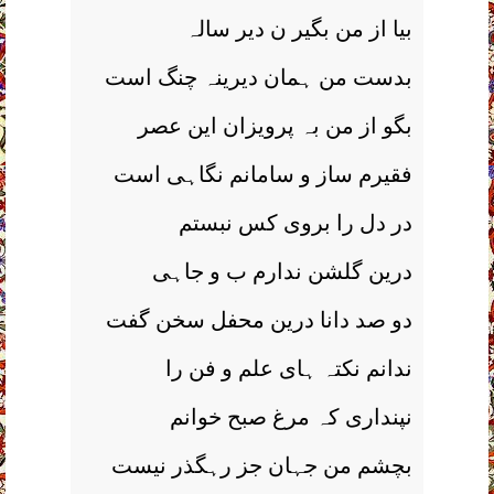
بیا از من بگیر ن دیر سالہ
بدست من ہمان دیرینہ چنگ است
بگو از من بہ پرویزان این عصر
فقیرم ساز و سامانم نگاہی است
در دل را بروی کس نبستم
درین گلشن ندارم ب و جاہی
دو صد دانا درین محفل سخن گفت
ندانم نکتہ ہای علم و فن را
نپنداری کہ مرغ صبح خوانم
بچشم من جہان جز رہگذر نیست