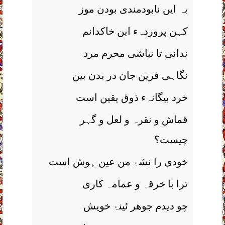
بہ این نابودمندی بودن موز
کہن پروردہء این خاکدانم
ندانی تا نباشی محرم مرد
نگاہی فرین جان در بدن بین
خرد بیگانہء ذوق یقین است
قماش و نقرہ و لعل و گہر
چیست؟
خودی را نشۂ من عین ہوش است
ترا با خرقہ و عمامہ کاری
چو دیدم جوھر ئینۂ خویش