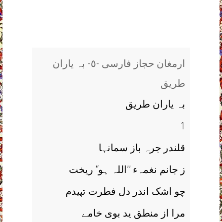
ارمغان حجاز فارسی -٥- بہ یاران
طریق
بہ یاران طریق
1
قلندر جرہ باز سمانہا
ز جانم نغمہء ’’اللہ ہو‘‘ ریخت
چو اشک اندر دل فطرت تپیدم
مرا از منطق ید بوی خامے