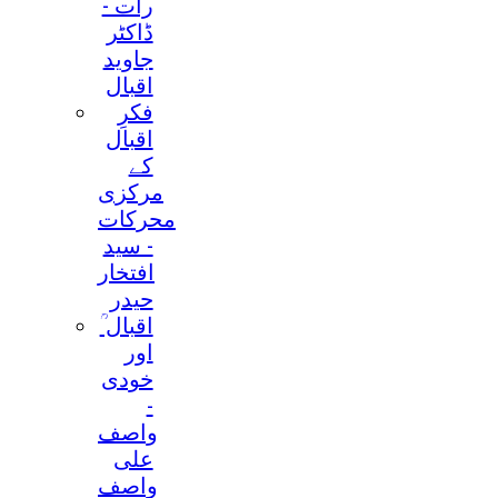
رات -
ڈاکٹر
جاوید
اقبال
فکرِ
اقبال
کے
مرکزی
محرکات
- سید
افتخار
حیدر
اقبال ؒ
اور
خودی
-
واصف
علی
واصف