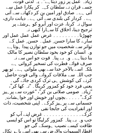
زیادہ عمل پر زور دیتاہے‘‘۔ یہ لدنی قوت،
جسے قران نے سلطان کہہ کر پکارا عمل سے
آتی ہے۔ صادق اور امین بن کر دکھانے سے آتی
ہے۔ کردار کی بلندی سے آتی ہے۔ دیانت داری،
سوال نہ کرنا، عزت اور آبرو کو ہرشئے پر
ترجیح دینا، اخلاق کا سہارا کبھی نہ
چھوڑنا۔۔۔۔۔۔۔۔۔ غرض عمل عمل عمل اور
سارے کا سارا حسن ِ عمل۔ حسن ِ عمل کے
تواتر سے شخصیت میں جو توازن پیدا ہوتاہے
وہ انسان کو خود بخود سلطان نصیر کا مالک
بنا دیتاہے۔ وہ بے پناہ قوت جو اس سے نہ
صرف قوائے فطرت کی تسخیر کرواتی ہے
بلکہ اسے بالآخر خدا سے بھی ملواتی ہے۔ تو پھر
جب اللہ سے ملاقات کروانے والی قوت حاصل
کرنے کی کوشش ہی ترک کردی جائے گی۔
یعنی فرد خود کو کمزور کریگا۔ ’’نہ کھا کر‘‘،
’’زیادہ صومی صلاتی بن کر‘‘، ’’عورت سے پرہیز
کرکے‘‘۔۔۔۔۔بچوں اور خویش اور خواہشات ِ
جسمانی سے پرہیز کرکے۔ اپنی شخصیت، ذات
اور انفرادیت کی جابجا نفی
کرکے۔۔۔۔۔۔۔۔۔۔۔۔۔ غرض اپنے آپ کو
جب وہ بے پناہ کمزور کرلیگا تو اس کو ایسی
طاقت کیسے نصیب ہوسکے گی جو
اقطارالسموات والارض سے بھی اسے باہر نکال