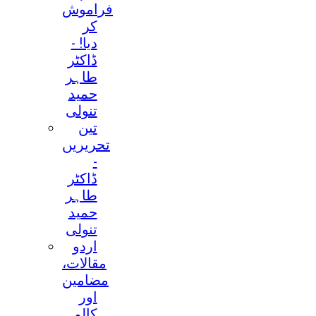
فراموش
کر
دیا! -
ڈاکٹر
طاہر
حمید
تنولی
تین
تحریریں
-
ڈاکٹر
طاہر
حمید
تنولی
اردو
مقالات،
مضامین
اور
کالم