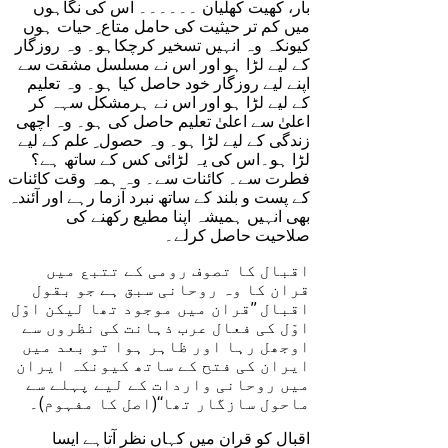
بار، کھیت کھلیان ۔۔۔۔۔۔ اُس کی نگاہوں
میں کم تر حیثیت کی حامل متاع ِ حیات ہوں
کیونکہ وہ انہیں تسخیر کرچکاہو۔ وہ روزگار
کے لیے لڑا ہو اور اس نے مسلسل مشقت سے
اپنے لیے روزگار خود حاصل کیا ہو۔ وہ تعلیم
کے لیے لڑا ہو اور اس نے ہرمشکل سہہ کر
اعلیٰ سے اعلیٰ تعلیم حاصل کی ہو۔ وہ اچھی
زندگی کے لیے لڑا ہو۔ وہ حصول ِ علم کے لیے
لڑا ہو۔اس کی یہ لڑائی کس کے ساتھ ہے؟
فطرت سے۔ کائنات سے۔ وہ ہمہ وقت کائنات
کے پست و بلند کے ساتھ نبرد آزما رہے اور آئندہ
بھی انہیں ہمیشہ اپنا مطیع رکھنے کی
صلاحیت حاصل کرلے۔
اقبال کا تصوف رومی کے تتبع میں
قران کا وہ روحانی سبق ہے جو بقول
اقبال ’’قران میں موجود تھا لیکن اوّل
اوّل کی فعال عرب ذہانت کی نظروں سے
اوجھل رہا اور ظاہر ہوا تو بعد میں
ایران کی فتح کے ساتھ کیونکہ ایران
میں روحانی واردات کے لیے پہلے سے
ماحول سازگار تھا‘‘(اصل کا مفہوم)۔
اقبال کو قران میں کہاں نظر آتاہے ایسا