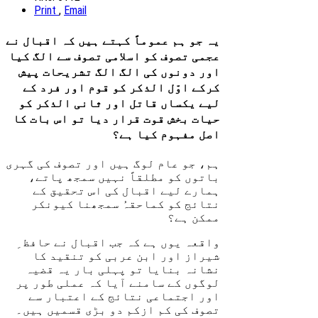
Print
,
Email
یہ جو ہم عموماً کہتے ہیں کہ اقبال نے
عجمی تصوف کو اسلامی تصوف سے الگ کیا
اور دونوں کی الگ الگ تشریحات پیش
کرکے اوّل الذکر کو قوم
اور فرد کے
لیے یکساں قاتل اور ثانی الذکر کو
حیات بخش قوت قرار دیا تو اس بات کا
اصل مفہوم کیا ہے؟
ہم، جو عام لوگ ہیں اور تصوف کی گہری
باتوں کو مطلقاً نہیں سمجھ پاتے،
ہمارے لیے اقبال کی اس تحقیق کے
نتائج کو کماحقہُ سمجھنا کیونکر
ممکن ہے؟
واقعہ یوں ہے کہ جب اقبال نے حافظ ِ
شیراز اور ابن عربی کو تنقید کا
نشانہ بنایا تو پہلی بار یہ قضیہ
لوگوں کے سامنے آیا کہ عملی طور پر
اور اجتماعی نتائج کے اعتبار سے
تصوف کی کم ازکم دو بڑی قسمیں ہیں۔