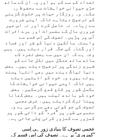
تعداد کم سے کم ہو اور وہ ان کے ساتھ
جڑی حیوانی خواہشات سے محفوظ رہ
سکے۔ وہ روزگار حیات پر خلوت گزینی
کو ترجیح دیتاہے تاکہ اپنی ضرورت
سے زیادہ نہ حاصل کرے اور نہ اس غیر
ضروری مال کے مضمرات اور برے اثرات
اُس پر پڑیں۔ تصوف کی اِس قسم سے
وابستہ سالکین دنیا کو شر اور فساد
اور گناہ کی جگہ قرار دیتے ہیں۔ یہی
وجہ ہے کہ ان میں سے بعض تجرد کے
ساتھ ساتھ جنگل میں نکل جانے کو
شہری زندگی پر ترجیح دیتے ہیں۔ بعض
دنیا تیاگ دینے میں بھی انتہا پسند
ہوتے ہیں، وہ خود کو اذیتیں دیتے
ہیں تاکہ اپنی حیوانی خواہشات کا
مکمل طور پر قلع قمع کرسکیں۔ بعض
خود کو باندھ لیتے ہیں۔ بعض کھانا
پینا ترک کردیتے ہیں۔ غرض عجمی
تصوف کی جو کوئی بھی سرگرمی ہے وہ
مجموعی طور پر ’’فرد‘‘ کو ذاتی طور پر
کمزور سے کمزور کرتی چلی جاتی ہے۔
عجمی تصوف کا بنیادی زور ہی اِسی
’’کمزوری‘‘ پر ہے۔ تصوف کی اس قسم کے