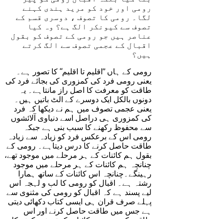
رومی اور خود کو مرید ہندی کہنے
لگا۔ رومی کا تصوف ، دوسری قسم کے
تصوف سے کیونکر الگ ہے؟ وہ کیا
عناصر ہیں جو رومی کے تصوف کو بقول
اقبال کے عجمی تصوف سے الگ کرتے
ہیں؟
رومی کے ہاں ’’اقلیم تا اقلیم‘‘ کا تصور ہے۔
یعنی رومی فرد کی کمزوری کی بجائے فرد کی
طاقت کو معرفت کا اصل راز مانتاہے۔ یہ
دونوں بالکل ایک دوسرے کے الٹ باتیں ہیں۔
یعنی عجمی تصوف میں ہم نے دیکھا کہ فرد
کی کمزوری ہی دراصل اسے دنیاوی آلائشوں
سے محفوظ رکھنے کا سبب بنی ہے جبکہ
رومی اس کے برعکس فرد کو زیادہ سے زیادہ
طاقت حاصل کرنے کا درس دیتاہے۔ رومی کے
بقول ہم کائنات کے ہر مرحلے میں موجود تھے،
چنانچہ ہم کائنات کے ہر مرحلے میں موجود
رہینگے۔چنانچہ اس کائنات کے ساتھ ہمارا
رشتہ ہے۔ اقبال کو رومی کا لب و لہجہ اس
لیے پسند ہے کہ اقبال کو رومی کی مثنوی سے
پہلے صرف قران ہی ایسی کتاب دکھائی دیتی
ہے جس میں طاقت حاصل کرنے اور اس