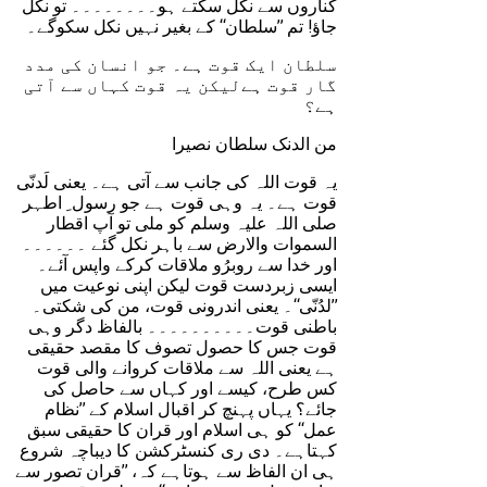
کناروں سے نکل سکتے ہو۔۔۔۔۔۔۔۔ تو نکل
جاؤ! تم ’’سلطان‘‘ کے بغیر نہیں نکل سکوگے۔
سلطان ایک قوت ہے۔ جو انسان کی مدد
گار قوت ہےلیکن یہ قوت کہاں سے آتی
ہے؟
من الدنک سلطان نصیرا
یہ قوت اللہ کی جانب سے آتی ہے۔ یعنی لَدنّی
قوت ہے۔ یہ وہی قوت ہے جو رسول ِ اطہر
صلی اللہ علیہ وسلم کو ملی تو آپ اقطار
السموات والارض سے باہر نکل گئے ۔۔۔۔۔۔
اور خدا سے روبرُو ملاقات کرکے واپس آئے۔
ایسی زبردست قوت لیکن اپنی نوعیت میں
’’لدُنّی‘‘۔ یعنی اندرونی قوت، من کی شکتی۔
باطنی قوت۔۔۔۔۔۔۔۔۔۔ بالفاظ دگر وہی
قوت جس کا حصول تصوف کا مقصد حقیقی
ہے یعنی اللہ سے ملاقات کروانے والی قوت
کس طرح، کیسے اور کہاں سے حاصل کی
جائے؟ یہاں پہنچ کر اقبال اسلام کے ’’نظام
عمل‘‘ کو ہی اسلام اور قران کا حقیقی سبق
کہتاہے۔ دی ری کنسٹرکشن کا دیباچہ شروع
ہی ان الفاظ سے ہوتاہے کہ، ’’قران تصور سے