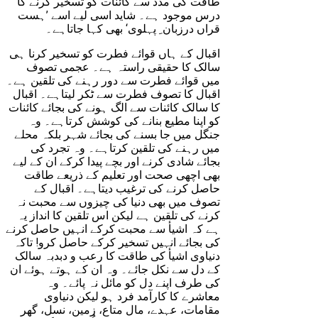
طاقت کی مدد سے کائنات کو تسخیر کرنے کا
درس موجود ہے۔ شاید اسی لیے اسے ’ہست
قراں درزبان ِ پہلوی‘ بھی کہا جاتاہے۔
اقبال کے ہاں قوائے فطرت کو تسخیر کرنا ہی
سالک کا حقیقی راستہ ہے۔ عجمی تصوف
میں قوائے فطرت سے دور رہنے کی تلقین ہے۔
اقبال کا تصوف فطرت سے ٹکر لیتاہے۔ اقبال
کا سالک کائنات سے الگ ہونے کی بجائے کائنات
کو اپنا مطیع بنانے کی کوشش کرتاہے۔ وہ
جنگل میں جا بسنے کی بجائے شہر بلکہ محلے
میں رہنے کی تلقین کرتاہے۔ وہ تجرد کی
بجائے شادی کرنے اور بچے پیدا کرکے ان کے لیے
بھی اچھی صحت اور تعلیم کے ذریعے طاقت
حاصل کرنے کی ترغیب دیتاہے۔ اقبال کے
تصوف میں بھی دنیا کی چیزوں سے محبت نہ
کرنے کی تلقین ہے لیکن اس تلقین کا انداز یہ
ہے کہ اشیأ سے محبت کرکے انہیں حاصل کرنے
کی بجائے انہیں تسخیر کرکے حاصل کرو! تاکہ
دنیاوی اشیأ کی طاقت کا رعب و دبدبہ سالک
کے دل سے نکل جائے۔ وہ ان کے ہوتے ہوئے ان
کی طرف اپنے دل کو مائل نہ پائے۔ وہ
معاشرے کا کارآمد فرد ہو لیکن دنیاوی
مقامات، عہدے، مال متاع، زمین، نسل، گھر