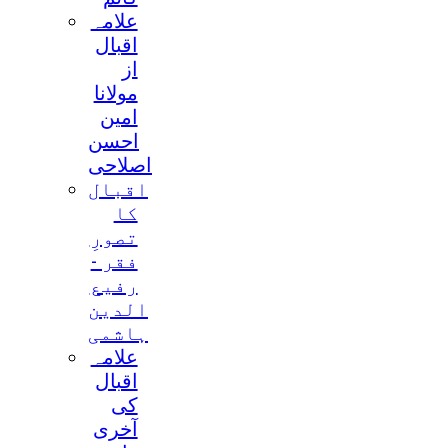
علامہ
اقبال
از
مولانا
امین
احسن
اصلاحی
اقبال
کا
تصورِ
فقر -
رفیع
الدین
ہاشمی
علامہ
اقبال
کی
آخری