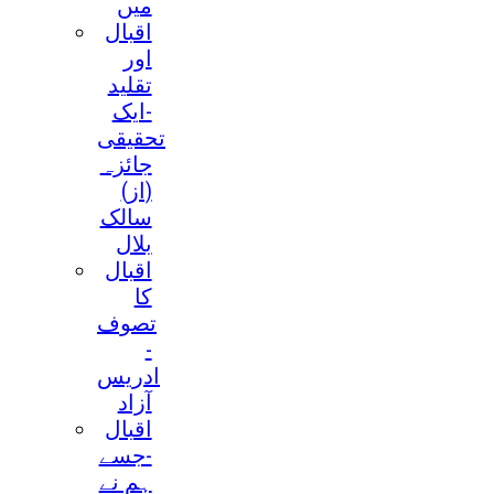
میں
اقبال
اور
تقلید
-ایک
تحقیقی
جائزہ
(از)
سالک
بلال
اقبال
کا
تصوف
-
ادریس
آزاد
اقبال
-جسے
ہم نے