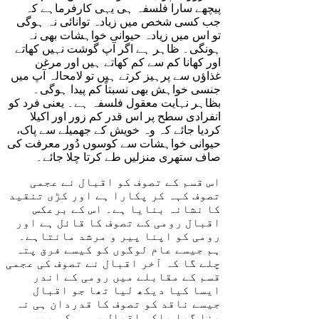
پیچھے سارا فلسفہ ہی یہی کارفرماہے کہ
جب کسی شخص میں زیادہ توانائی نہ ہوگی
تو اس میں زیادہ حیوانی خواہشات بھی نہ
ہونگی۔ ظاہر ہے اگر آپ گوشت نہیں کھاتے
اور کھانا کم سے کم کھاتے ہیں اور مرغن
غذاؤں سے پرہیز کرتے ہیں تو لامحالہ آپ میں
جنسی خواہش بھی نسبتاً کم پیدا ہوگی۔
بظاہر نہایت معقول فلسفہ ہے۔ یعنی فرد کو
انفرادی سطح پر اس قدر کم زور اور اکیلا
کردیا جائے کہ وہ خویش کے جھمیلے سے پاک،
حیوانی خواہشات سے کوسوں دُور معرفت کی
صاف ستھری منزلیں طے کرتا چلا جائے۔
اس قسم کے تصوف کو اقبال نے عجمی
تصوف کہہ کر پکارا ہے اور کڑی تنقید
کا نشانہ بنایا ہے۔ اس کے برعکس
اقبال رومی کے تصوف کا قائل ہے اور
رومی کو اپنا پیر و مرشد مانتاہے۔
ہم جیسے عام لوگوں کو کیسے فرق پتہ
چلے گا کہ آخر اقبال نے تصوف کی عجمی
قسم کے مقابلے میں رومی کے اندر
ایسا کیا دیکھ لیا تھا جو اقبال
جیسے ناقد کو تصوف کا قدردان ہی نہ
بنا گیا بلکہ اقبال رومی کو پیر