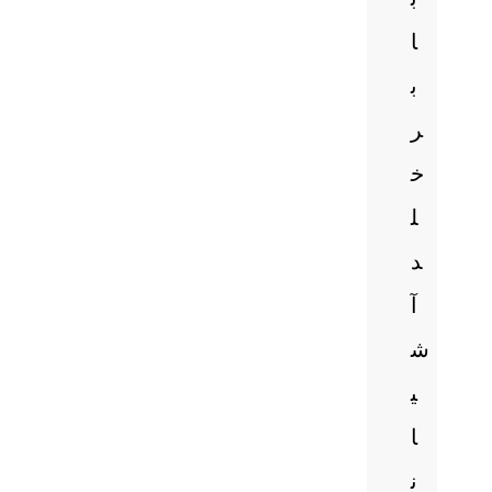
ا
ب
ر
خ
ل
د
آ
ش
ی
ا
ن