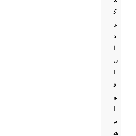
ک
ر
د
ا
ی
ا
ق
و
ا
م
ش