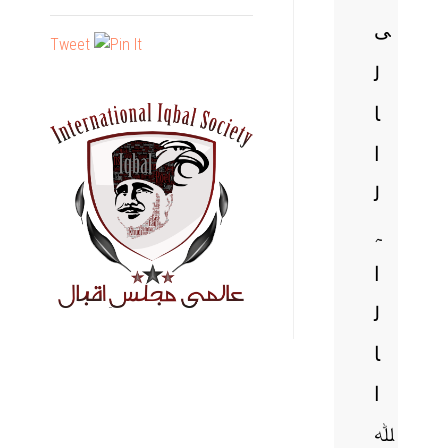
ی
Tweet
ل
ا
ا
ل
ہ
ا
ل
ا
ا
ﷲ