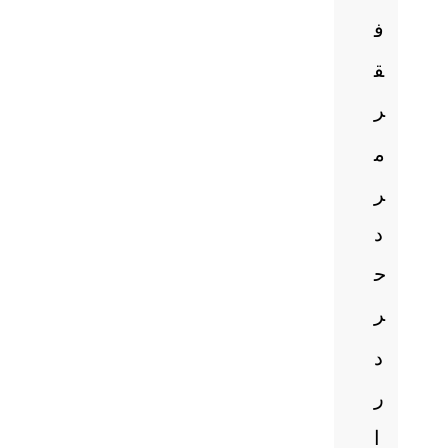
ف
ق
ر
م
ر
د
ح
ر
د
ر
ا