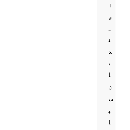
ا
ق
ہ
ن
د
ی
ا
ن
س
ی
ا