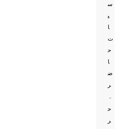
س
ی
ا
ت
ح
ا
ض
ر
ہ
ح
ر