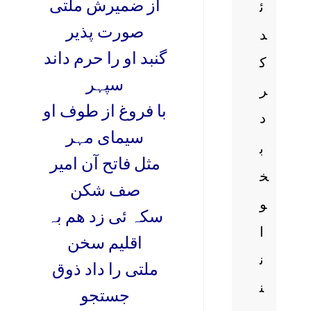
از ضمیرش ملتی
ئ
صورت پذیر
د
گنبد او را حرم داند
ک
سپہر
ر
با فروغ از طوف او
د
سیمای مہر
ب
مثل فاتح آن امیر
خ
صف شکن
و
سکہ ئی زد ھم بہ
ا
اقلیم سخن
ن
ملتی را داد ذوق
ن
جستجو