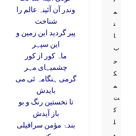
وندر آن آئینہ عالم را
م
شناخت
ت
پیر گردید این زمین و
ا
این سپہر
ب
ماہ کور از کور
ح
چشمیہای مہر
ک
گرمی ہنگامہ ئی می
م
بایدش
ت
تا نخستین رنگ و بو
ک
باز آیدش
ل
بندہ
مؤمن سرافیلی
ی