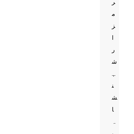
ر
م
ز
ا
ر
ش
ہ
ن
ش
ا
ہ
ب