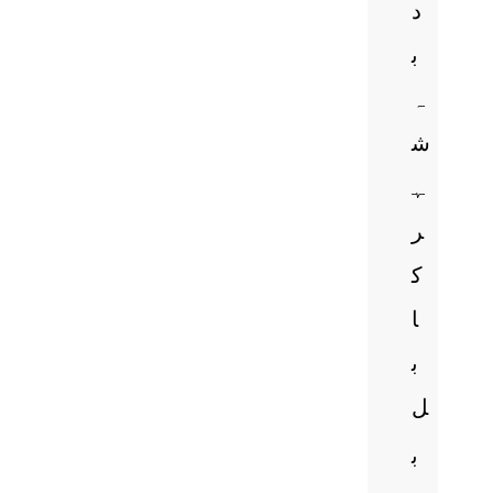
د
ب
ہ
ش
ہ
ر
ک
ا
ب
ل
ب