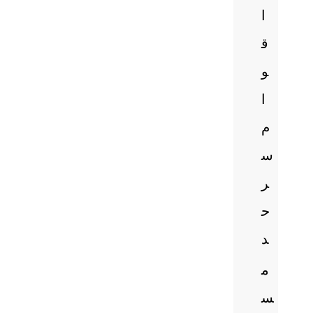
ا
ق
و
ا
م
س
ر
ح
د
م
س