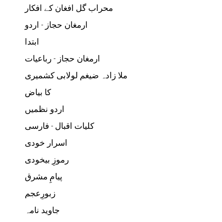
محراب گل افغان کے افکار
ارمغان حجاز - اردو
ابتدا
ارمغان حجاز - رباعیات
ملا زادہ ضیغم لولابی کشمیری
کا بیاض
اردو نظمیں
کلیات اقبال - فارسی
اسرار خودی
رموزِ بیخودی
پیامِ مشرق
زبورِعجم
جاوید نامہ