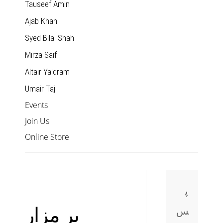
Tauseef Amin
Ajab Khan
Syed Bilal Shah
Mirza Saif
Altair Yaldram
Umair Taj
Events
Join Us
Online Store
پ
بر مزار
س