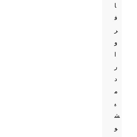
ا
ف
ر
و
ا
ر
د
م
ی
ش
و