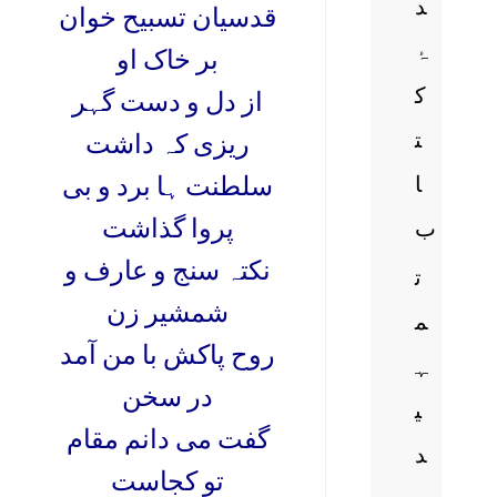
د
قدسیان تسبیح خوان
ۂ
بر خاک او
ک
از دل و دست گہر
ت
ریزی کہ داشت
ا
سلطنت ہا برد و بی
پروا گذاشت
ب
نکتہ سنج و عارف و
ت
شمشیر زن
م
روح پاکش با من آمد
ہ
در سخن
ی
گفت می دانم مقام
د
تو کجاست