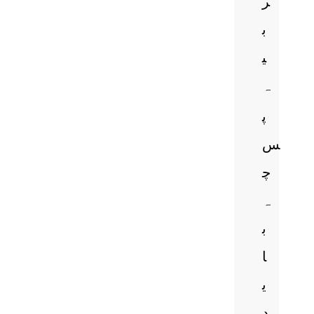
ر
ب
ی
ہ
پ
س
چ
ہ
ب
ا
ی
د