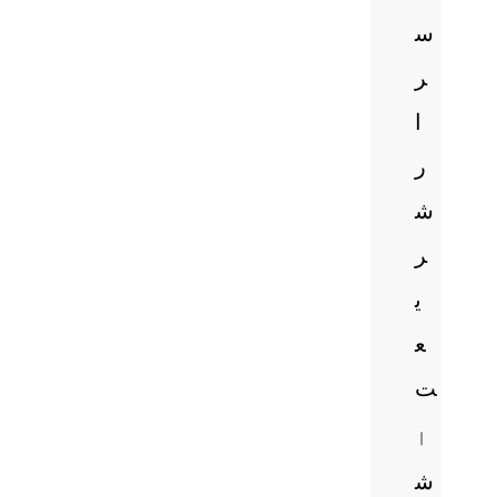
س
ر
ا
ر
ش
ر
ی
ع
ت
ا
ش