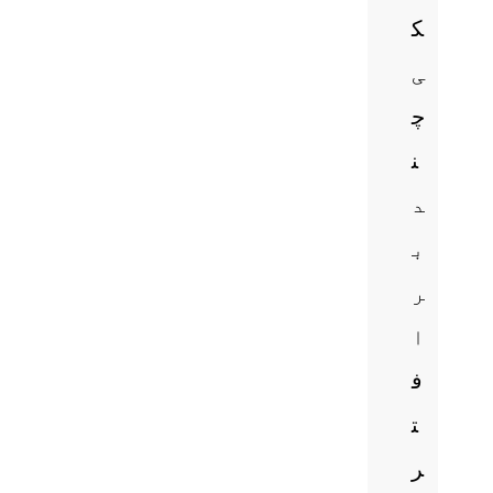
ک
ی
چ
ن
د
ب
ر
ا
ف
ت
ر