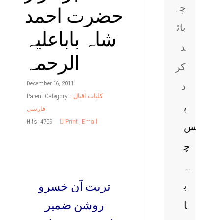
حضرت احمد
چہ
بائ
شاہ باباعلیہ
د
الرحمہ
کر
December 16, 2011
د
کلیات اقبال -
Parent Category:
پ
فارسی
Hits: 4709
Print
,
Email
س
چ
ہ
ب
تربت آن خسرو
روشن ضمیر
ا