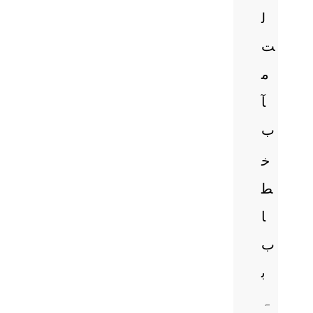
ل
ت
م
آ
ب
خ
ط
ا
ب
ب
ہ