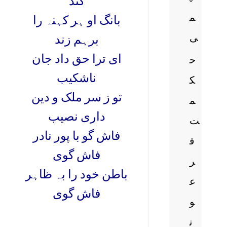
کند
م
بانگ او ہر کہنہ را
ی
برہم زند
ای ترا حق داد جان
ح
ناشکیب
ک
تو ز سر ملک و دین
م
داری نصیب
ت
فاش گو با پور نادر
ف
فاش گوی
ر
باطن خود را بہ ظاہر
ع
فاش گوی
و
ن