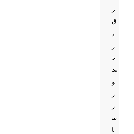
ر
ق
د
ر
ح
ض
و
ر
ر
س
ا