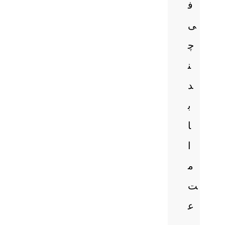
ف
ی
چ
ن
د
ب
ا
ا
م
ت
ع