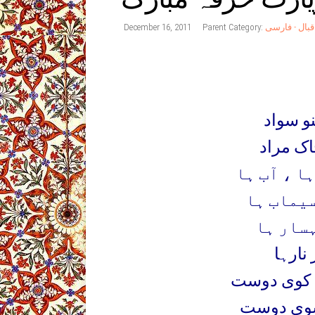
قبال - فارسی
Parent Category:
December 16, 2011
و سواد
اک مراد
ا ، آب ہا
سیماب ہا
ہسار ہا
 نارہا
ا کوی دوست
 سوی دوست