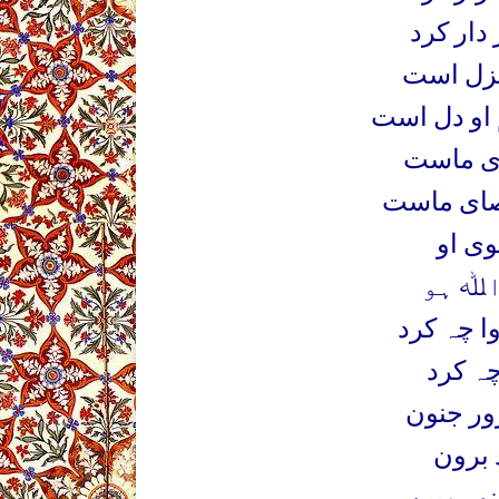
دار کرد
نزل است
او دل است
ای ماست
ای ماست
وی او
اﷲ ہو
ا چہ کرد
چہ کرد
ور جنون
د برون