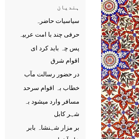
ہندیان
سیاسیات حاضرہ
حرفی چند با امت عربیہ
پس چہ باید کرد ای
اقوام شرق
در حضور رسالت مآب
خطاب بہ اقوام سرحد
مسافر وارد میشود بہ
شہر کابل
بر مزار شہنشاہ بابر