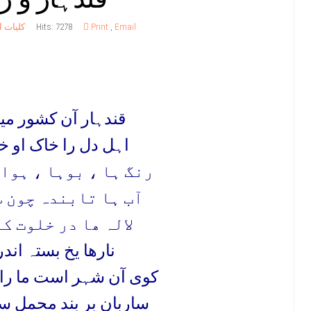
Email
,
Print
Hits: 7278
کلیات ا
قندہار آن کشور مین
اہل دل را خاک او خ
رنگ ہا ، بوہا ، ہواہ
آب ہا تابندہ چون 
لالہ ھا در خلوت ک
نارھا یخ بستہ اندر
کوی آن شہر است ما ر
ساربان بر بند محمل