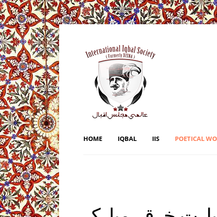
HOME
IQBAL
IIS
POETICAL W
زیارت خرقہ مبارک