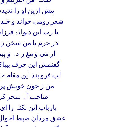
پیش ازین او را ندیدم
شعر رومی خواند و خند
یا رب این دیوانہ
فرزان
در حرم با من سخن زن
از می و مغ زادہ و پی
گفتمش این حرف بیباک
لب فرو بند این مقام
من ز خون خویش پرو
صاحب آہ سحر کرد
بازیاب این نکتہ را ا
عشق مردان ضبط احوال