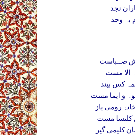
ران نجد
م بہ وجد
ردش صہباست
دہ الا مست
مہ کس بیند
ہ و ایما مست
انہ
رومی باز
 کلیسا مست
ان کلیمی گیر