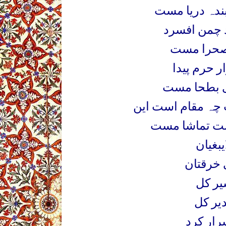
دہ دریا مست
د چمن افسرد
حرا مست
 حرم پیدا
ی بطحا مست
 چہ مقام است این
ت تماشا مست
سیر کل
یر کل
رار کرد