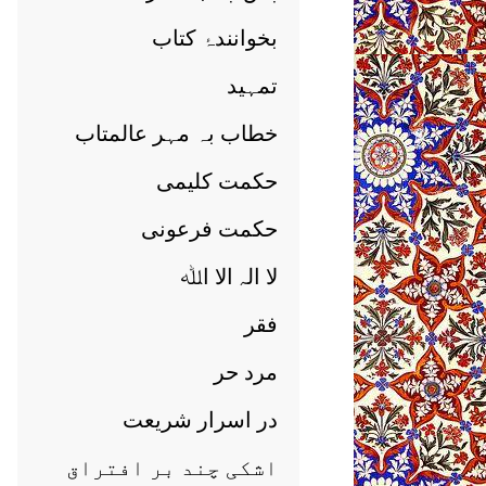
بخوانندۂ کتاب
تمہید
خطاب بہ مہر عالمتاب
حکمت کلیمی
حکمت فرعونی
لا الہ الا اﷲ
فقر
مرد حر
در اسرار شریعت
اشکی چند بر افتراق