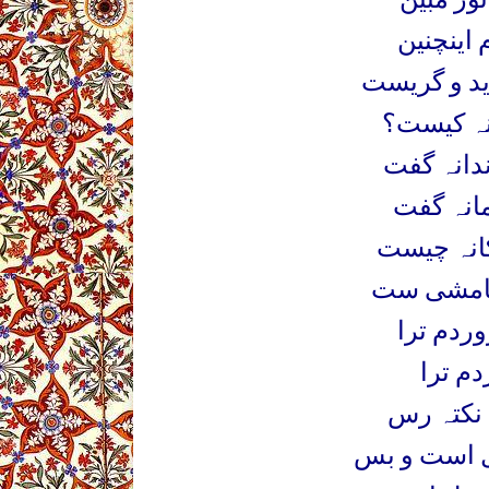
 اینچنین
ید و گریست
ہ کیست؟
دانہ گفت
مانہ گفت
انہ چیست
 خامشی ست
ردم ترا
م ترا
ی نکتہ رس
 است و بس