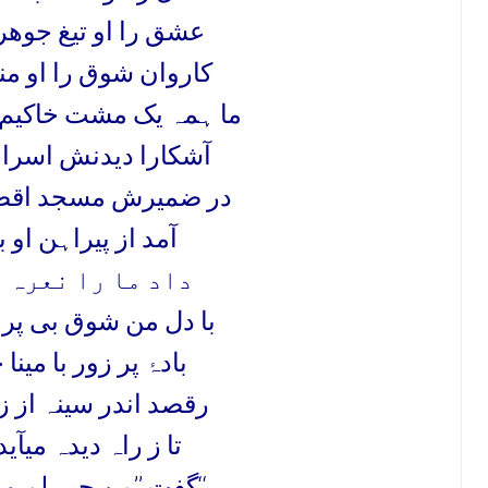
عشق را او تیغ جوھر 
کاروان شوق را او م
ما ہمہ یک مشت خاکیم 
آشکارا دیدنش اسر
در ضمیرش مسجد اقص
آمد از پیراہن او ب
داد ما را نعرہ 
با دل من شوق بی پرو
بادہ
پر زور با مینا 
رقصد اندر سینہ از ز
تا ز راہ دیدہ میآی
گفت ’’من جبریلم و نور مبین‘‘