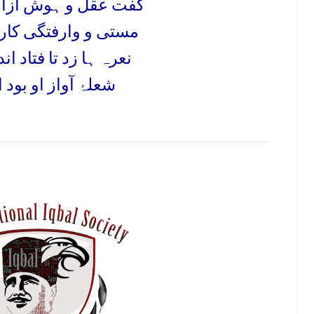
گفت عقل و ہوش آزا
مستی و وارفتگی کار
نعرہ ہا زد تا فتاد ا
شعلہ
آواز او بود ا