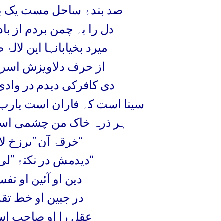
صد بندہ
ساحل مست یک بن
دل را بہ چمن بردم از با
میرد بخیابانہا این لالہ
ص
از حرف دلاویزش اسرار
دی کافرکی دیدم در واد
سینا است کہ فاران است یارب
ہر ذرہ خاک من چشمی اس
آن ’’برزخ لایبغیان‘‘
خرقہ
’’لی خرقتان‘‘
دیدمش در نکتہ
دین او آئین او تف
در جبین او خط تقد
عقل را او صاحب اس