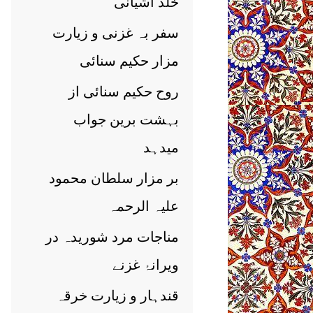
خلد آشیانی
سفر بہ غزنی و زیارت
مزار حکیم سنائی
روح حکیم سنائی از
بہشت برین جواب
میدہد
بر مزار سلطان محمود
علیہ الرحمہ
مناجات مرد شوریدہ در
ویرانۂ غزنے
قندہار و زیارت خرقہ